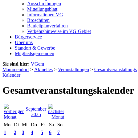
Ausschreibungen
Mitteilungsblatt
Informationen VG
Broschüren
Bauleitplanverfahren
Verkehrshinweise im VG-Gebiet
Bürgerservice
Über uns
Standort & Gewerbe
Mitgliedsgemeinden
Sie sind hier:
VGem
Mammendorf
>
Aktuelles
>
Veranstaltungen
>
Gesamtveranstaltungs
Kalender
Gesamtveranstaltungskalender
September
2025
Mo
Di
Mi
Do
Fr
Sa
So
1
2
3
4
5
6
7