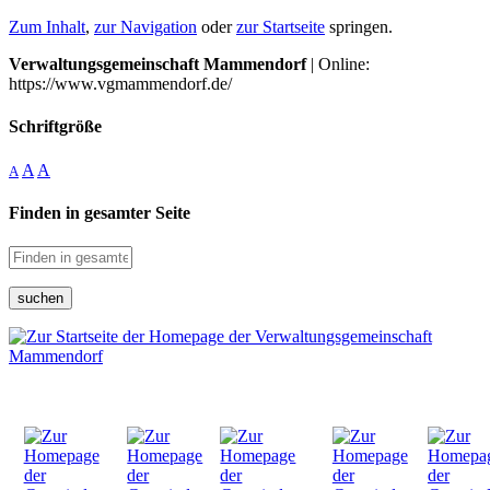
Zum Inhalt
,
zur Navigation
oder
zur Startseite
springen.
Verwaltungsgemeinschaft Mammendorf
| Online:
https://www.vgmammendorf.de/
Schriftgröße
A
A
A
Finden in gesamter Seite
suchen