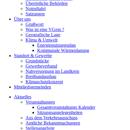
Überörtliche Behörden
Notruftafel
Satzungen
Über uns
Grußwort
Was ist eine VGem ?
Geografische Lage
Klima & Umwelt
Energienutzungsplan
Kommunale Wärmeplanung
Standort & Gewerbe
Grundstücke
Gewerbeverband
Nahversorgung im Landkreis
Breitbandausbau
Klimaschutzkonzept
Mitgliedsgemeinden
Aktuelles
Veranstaltungen
Gesamtveranstaltungs Kalender
Sitzungsangelegenheiten
Aus dem Verkehrsausschuss
Amtliche Bekanntmachungen
Stellenangebote