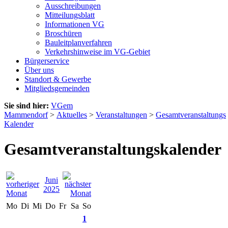
Ausschreibungen
Mitteilungsblatt
Informationen VG
Broschüren
Bauleitplanverfahren
Verkehrshinweise im VG-Gebiet
Bürgerservice
Über uns
Standort & Gewerbe
Mitgliedsgemeinden
Sie sind hier:
VGem
Mammendorf
>
Aktuelles
>
Veranstaltungen
>
Gesamtveranstaltungs
Kalender
Gesamtveranstaltungskalender
Juni
2025
Mo
Di
Mi
Do
Fr
Sa
So
1