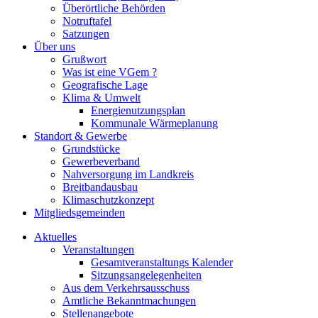
Überörtliche Behörden
Notruftafel
Satzungen
Über uns
Grußwort
Was ist eine VGem ?
Geografische Lage
Klima & Umwelt
Energienutzungsplan
Kommunale Wärmeplanung
Standort & Gewerbe
Grundstücke
Gewerbeverband
Nahversorgung im Landkreis
Breitbandausbau
Klimaschutzkonzept
Mitgliedsgemeinden
Aktuelles
Veranstaltungen
Gesamtveranstaltungs Kalender
Sitzungsangelegenheiten
Aus dem Verkehrsausschuss
Amtliche Bekanntmachungen
Stellenangebote