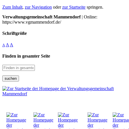
Zum Inhalt
,
zur Navigation
oder
zur Startseite
springen.
Verwaltungsgemeinschaft Mammendorf
| Online:
https://www.vgmammendorf.de/
Schriftgröße
A
A
A
Finden in gesamter Seite
suchen