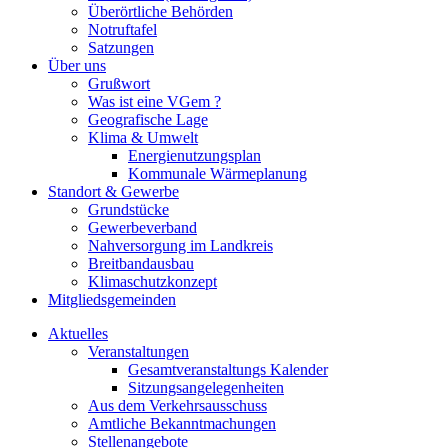
Überörtliche Behörden
Notruftafel
Satzungen
Über uns
Grußwort
Was ist eine VGem ?
Geografische Lage
Klima & Umwelt
Energienutzungsplan
Kommunale Wärmeplanung
Standort & Gewerbe
Grundstücke
Gewerbeverband
Nahversorgung im Landkreis
Breitbandausbau
Klimaschutzkonzept
Mitgliedsgemeinden
Aktuelles
Veranstaltungen
Gesamtveranstaltungs Kalender
Sitzungsangelegenheiten
Aus dem Verkehrsausschuss
Amtliche Bekanntmachungen
Stellenangebote