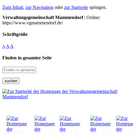
Zum Inhalt
,
zur Navigation
oder
zur Startseite
springen.
Verwaltungsgemeinschaft Mammendorf
| Online:
https://www.vgmammendorf.de/
Schriftgröße
A
A
A
Finden in gesamter Seite
suchen