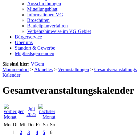
Ausschreibungen
Mitteilungsblatt
Informationen VG
Broschüren
Bauleitplanverfahren
Verkehrshinweise im VG-Gebiet
Bürgerservice
Über uns
Standort & Gewerbe
Mitgliedsgemeinden
Sie sind hier:
VGem
Mammendorf
>
Aktuelles
>
Veranstaltungen
>
Gesamtveranstaltungs
Kalender
Gesamtveranstaltungskalender
Juli
2025
Mo
Di
Mi
Do
Fr
Sa
So
1
2
3
4
5
6