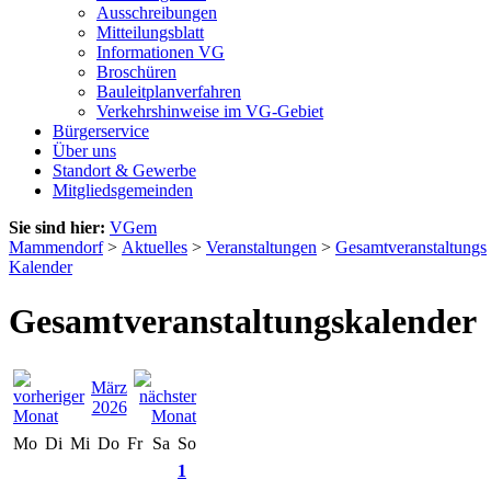
Ausschreibungen
Mitteilungsblatt
Informationen VG
Broschüren
Bauleitplanverfahren
Verkehrshinweise im VG-Gebiet
Bürgerservice
Über uns
Standort & Gewerbe
Mitgliedsgemeinden
Sie sind hier:
VGem
Mammendorf
>
Aktuelles
>
Veranstaltungen
>
Gesamtveranstaltungs
Kalender
Gesamtveranstaltungskalender
März
2026
Mo
Di
Mi
Do
Fr
Sa
So
1