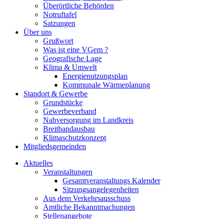
Überörtliche Behörden
Notruftafel
Satzungen
Über uns
Grußwort
Was ist eine VGem ?
Geografische Lage
Klima & Umwelt
Energienutzungsplan
Kommunale Wärmeplanung
Standort & Gewerbe
Grundstücke
Gewerbeverband
Nahversorgung im Landkreis
Breitbandausbau
Klimaschutzkonzept
Mitgliedsgemeinden
Aktuelles
Veranstaltungen
Gesamtveranstaltungs Kalender
Sitzungsangelegenheiten
Aus dem Verkehrsausschuss
Amtliche Bekanntmachungen
Stellenangebote