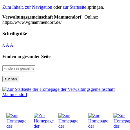
Zum Inhalt
,
zur Navigation
oder
zur Startseite
springen.
Verwaltungsgemeinschaft Mammendorf
| Online:
https://www.vgmammendorf.de/
Schriftgröße
A
A
A
Finden in gesamter Seite
suchen