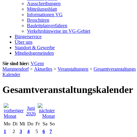
Ausschreibungen
Mitteilungsblatt
Informationen VG
Broschüren
Bauleitplanverfahren
Verkehrshinweise im VG-Gebiet
Bürgerservice
Über uns
Standort & Gewerbe
Mitgliedsgemeinden
Sie sind hier:
VGem
Mammendorf
>
Aktuelles
>
Veranstaltungen
>
Gesamtveranstaltungs
Kalender
Gesamtveranstaltungskalender
Juni
2026
Mo
Di
Mi
Do
Fr
Sa
So
1
2
3
4
5
6
7