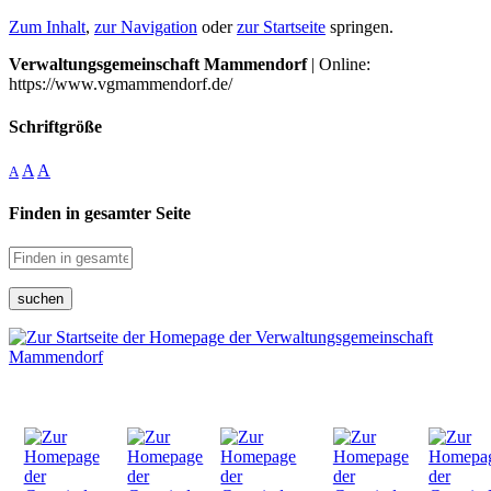
Zum Inhalt
,
zur Navigation
oder
zur Startseite
springen.
Verwaltungsgemeinschaft Mammendorf
| Online:
https://www.vgmammendorf.de/
Schriftgröße
A
A
A
Finden in gesamter Seite
suchen