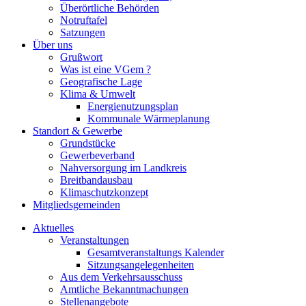
Überörtliche Behörden
Notruftafel
Satzungen
Über uns
Grußwort
Was ist eine VGem ?
Geografische Lage
Klima & Umwelt
Energienutzungsplan
Kommunale Wärmeplanung
Standort & Gewerbe
Grundstücke
Gewerbeverband
Nahversorgung im Landkreis
Breitbandausbau
Klimaschutzkonzept
Mitgliedsgemeinden
Aktuelles
Veranstaltungen
Gesamtveranstaltungs Kalender
Sitzungsangelegenheiten
Aus dem Verkehrsausschuss
Amtliche Bekanntmachungen
Stellenangebote