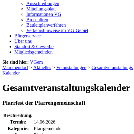
Ausschreibungen
Mitteilungsblatt
Informationen VG
Broschüren
Bauleitplanverfahren
Verkehrshinweise im VG-Gebiet
Bürgerservice
Über uns
Standort & Gewerbe
Mitgliedsgemeinden
Sie sind hier:
VGem
Mammendorf
>
Aktuelles
>
Veranstaltungen
>
Gesamtveranstaltungs
Kalender
Gesamtveranstaltungskalender
Pfarrfest der Pfarrengemeinschaft
Beschreibung:
Termin:
14.06.2026
Kategorie:
Pfarrgemeinde