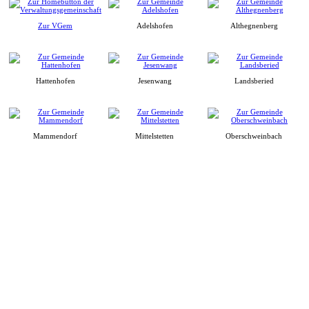
Zur VGem
Adelshofen
Althegnenberg
Hattenhofen
Jesenwang
Landsberied
Mammendorf
Mittelstetten
Oberschweinbach