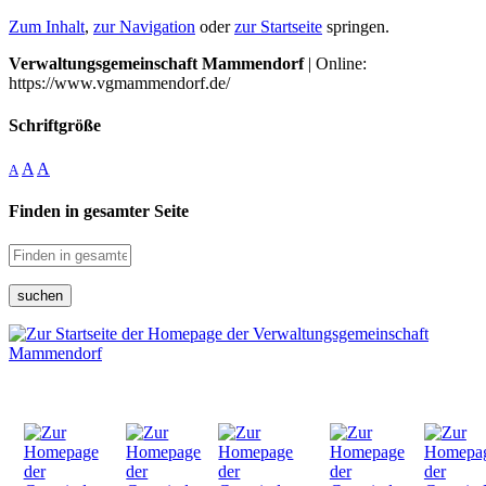
Zum Inhalt
,
zur Navigation
oder
zur Startseite
springen.
Verwaltungsgemeinschaft Mammendorf
| Online:
https://www.vgmammendorf.de/
Schriftgröße
A
A
A
Finden in gesamter Seite
suchen