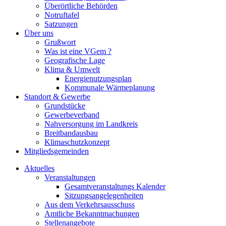
Überörtliche Behörden
Notruftafel
Satzungen
Über uns
Grußwort
Was ist eine VGem ?
Geografische Lage
Klima & Umwelt
Energienutzungsplan
Kommunale Wärmeplanung
Standort & Gewerbe
Grundstücke
Gewerbeverband
Nahversorgung im Landkreis
Breitbandausbau
Klimaschutzkonzept
Mitgliedsgemeinden
Aktuelles
Veranstaltungen
Gesamtveranstaltungs Kalender
Sitzungsangelegenheiten
Aus dem Verkehrsausschuss
Amtliche Bekanntmachungen
Stellenangebote