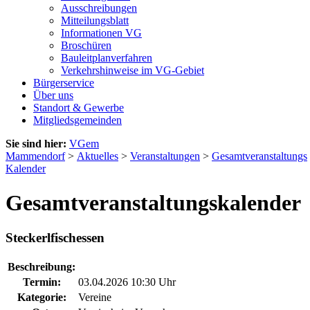
Ausschreibungen
Mitteilungsblatt
Informationen VG
Broschüren
Bauleitplanverfahren
Verkehrshinweise im VG-Gebiet
Bürgerservice
Über uns
Standort & Gewerbe
Mitgliedsgemeinden
Sie sind hier:
VGem
Mammendorf
>
Aktuelles
>
Veranstaltungen
>
Gesamtveranstaltungs
Kalender
Gesamtveranstaltungskalender
Steckerlfischessen
Beschreibung:
Termin:
03.04.2026 10:30 Uhr
Kategorie:
Vereine