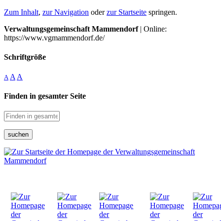
Zum Inhalt
,
zur Navigation
oder
zur Startseite
springen.
Verwaltungsgemeinschaft Mammendorf
| Online:
https://www.vgmammendorf.de/
Schriftgröße
A
A
A
Finden in gesamter Seite
suchen