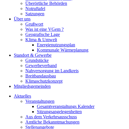
Überörtliche Behörden
Notruftafel
Satzungen
Über uns
Grußwort
Was ist eine VGem ?
Geografische Lage
Klima & Umwelt
Energienutzungsplan
Kommunale Wärmeplanung
Standort & Gewerbe
Grundstücke
Gewerbeverband
Nahversorgung im Landkreis
Breitbandausbau
Klimaschutzkonzept
Mitgliedsgemeinden
Aktuelles
Veranstaltungen
Gesamtveranstaltungs Kalender
Sitzungsangelegenheiten
Aus dem Verkehrsausschuss
Amtliche Bekanntmachungen
Stellenangebote