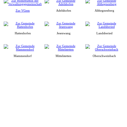
Zur VGem
Adelshofen
Althegnenberg
Hattenhofen
Jesenwang
Landsberied
Mammendorf
Mittelstetten
Oberschweinbach