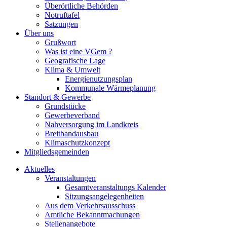
Überörtliche Behörden
Notruftafel
Satzungen
Über uns
Grußwort
Was ist eine VGem ?
Geografische Lage
Klima & Umwelt
Energienutzungsplan
Kommunale Wärmeplanung
Standort & Gewerbe
Grundstücke
Gewerbeverband
Nahversorgung im Landkreis
Breitbandausbau
Klimaschutzkonzept
Mitgliedsgemeinden
Aktuelles
Veranstaltungen
Gesamtveranstaltungs Kalender
Sitzungsangelegenheiten
Aus dem Verkehrsausschuss
Amtliche Bekanntmachungen
Stellenangebote