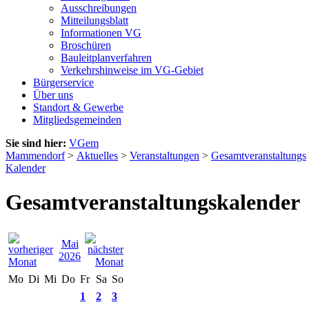
Ausschreibungen
Mitteilungsblatt
Informationen VG
Broschüren
Bauleitplanverfahren
Verkehrshinweise im VG-Gebiet
Bürgerservice
Über uns
Standort & Gewerbe
Mitgliedsgemeinden
Sie sind hier:
VGem
Mammendorf
>
Aktuelles
>
Veranstaltungen
>
Gesamtveranstaltungs
Kalender
Gesamtveranstaltungskalender
Mai
2026
Mo
Di
Mi
Do
Fr
Sa
So
1
2
3