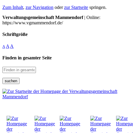
Zum Inhalt
,
zur Navigation
oder
zur Startseite
springen.
Verwaltungsgemeinschaft Mammendorf
| Online:
https://www.vgmammendorf.de/
Schriftgröße
A
A
A
Finden in gesamter Seite
suchen