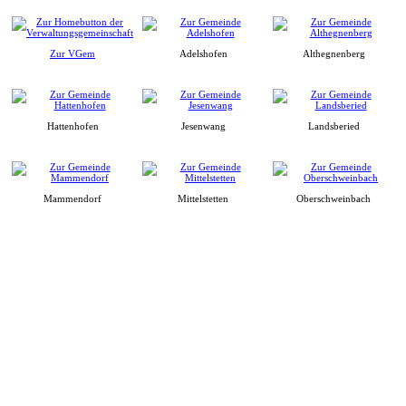
Zur VGem
Adelshofen
Althegnenberg
Hattenhofen
Jesenwang
Landsberied
Mammendorf
Mittelstetten
Oberschweinbach