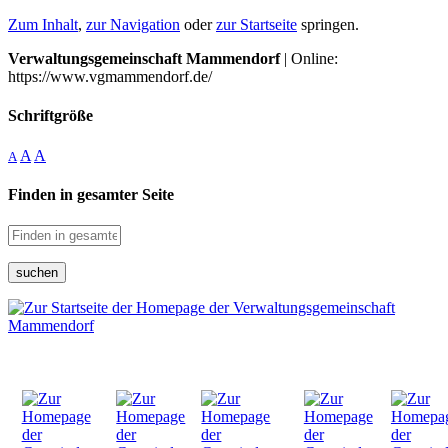
Zum Inhalt
,
zur Navigation
oder
zur Startseite
springen.
Verwaltungsgemeinschaft Mammendorf
| Online:
https://www.vgmammendorf.de/
Schriftgröße
A
A
A
Finden in gesamter Seite
suchen