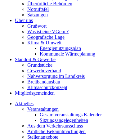
Überörtliche Behörden
Notruftafel
Satzungen
Über uns
Grußwort
Was ist eine VGem ?
Geografische Lage
Klima & Umwelt
Energienutzungsplan
Kommunale Wärmeplanung
Standort & Gewerbe
Grundstücke
Gewerbeverband
Nahversorgung im Landkreis
Breitbandausbau
Klimaschutzkonzept
Mitgliedsgemeinden
Aktuelles
Veranstaltungen
Gesamtveranstaltungs Kalender
Sitzungsangelegenheiten
Aus dem Verkehrsausschuss
Amtliche Bekanntmachungen
Stellenangebote