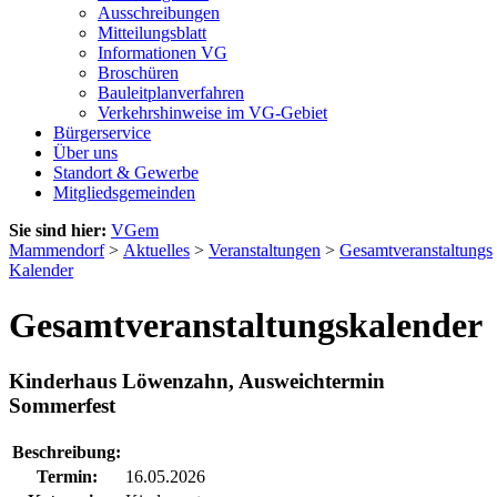
Ausschreibungen
Mitteilungsblatt
Informationen VG
Broschüren
Bauleitplanverfahren
Verkehrshinweise im VG-Gebiet
Bürgerservice
Über uns
Standort & Gewerbe
Mitgliedsgemeinden
Sie sind hier:
VGem
Mammendorf
>
Aktuelles
>
Veranstaltungen
>
Gesamtveranstaltungs
Kalender
Gesamtveranstaltungskalender
Kinderhaus Löwenzahn, Ausweichtermin
Sommerfest
Beschreibung:
Termin:
16.05.2026