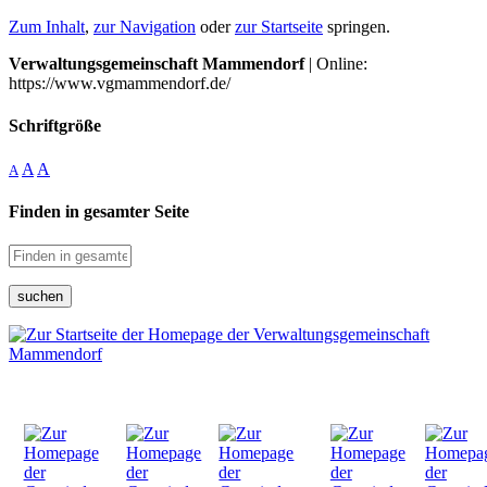
Zum Inhalt
,
zur Navigation
oder
zur Startseite
springen.
Verwaltungsgemeinschaft Mammendorf
| Online:
https://www.vgmammendorf.de/
Schriftgröße
A
A
A
Finden in gesamter Seite
suchen