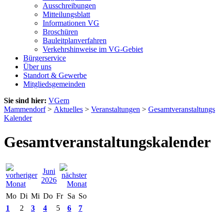
Ausschreibungen
Mitteilungsblatt
Informationen VG
Broschüren
Bauleitplanverfahren
Verkehrshinweise im VG-Gebiet
Bürgerservice
Über uns
Standort & Gewerbe
Mitgliedsgemeinden
Sie sind hier:
VGem
Mammendorf
>
Aktuelles
>
Veranstaltungen
>
Gesamtveranstaltungs
Kalender
Gesamtveranstaltungskalender
Juni
2026
Mo
Di
Mi
Do
Fr
Sa
So
1
2
3
4
5
6
7