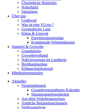
Überörtliche Behörden
Notruftafel
Satzungen
Über uns
Grußwort
Was ist eine VGem ?
Geografische Lage
Klima & Umwelt
Energienutzungsplan
Kommunale Wärmeplanung
Standort & Gewerbe
Grundstücke
Gewerbeverband
Nahversorgung im Landkreis
Breitbandausbau
Klimaschutzkonzept
Mitgliedsgemeinden
Aktuelles
Veranstaltungen
Gesamtveranstaltungs Kalender
Sitzungsangelegenheiten
Aus dem Verkehrsausschuss
Amtliche Bekanntmachungen
Stellenangebote