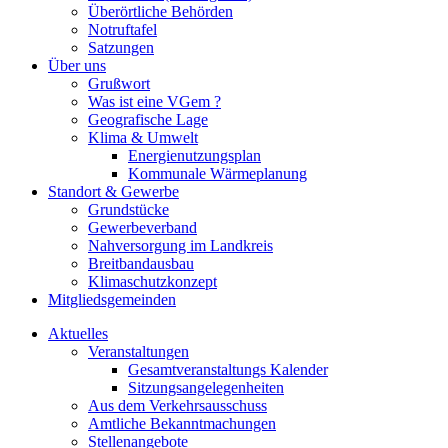
Überörtliche Behörden
Notruftafel
Satzungen
Über uns
Grußwort
Was ist eine VGem ?
Geografische Lage
Klima & Umwelt
Energienutzungsplan
Kommunale Wärmeplanung
Standort & Gewerbe
Grundstücke
Gewerbeverband
Nahversorgung im Landkreis
Breitbandausbau
Klimaschutzkonzept
Mitgliedsgemeinden
Aktuelles
Veranstaltungen
Gesamtveranstaltungs Kalender
Sitzungsangelegenheiten
Aus dem Verkehrsausschuss
Amtliche Bekanntmachungen
Stellenangebote