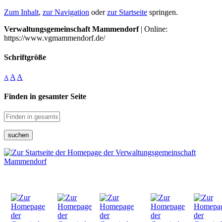
Zum Inhalt
,
zur Navigation
oder
zur Startseite
springen.
Verwaltungsgemeinschaft Mammendorf
| Online:
https://www.vgmammendorf.de/
Schriftgröße
A
A
A
Finden in gesamter Seite
suchen