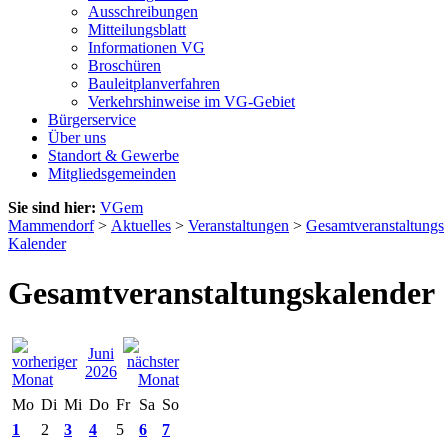
Ausschreibungen
Mitteilungsblatt
Informationen VG
Broschüren
Bauleitplanverfahren
Verkehrshinweise im VG-Gebiet
Bürgerservice
Über uns
Standort & Gewerbe
Mitgliedsgemeinden
Sie sind hier:
VGem
Mammendorf
>
Aktuelles
>
Veranstaltungen
>
Gesamtveranstaltungs
Kalender
Gesamtveranstaltungskalender
Juni
2026
Mo
Di
Mi
Do
Fr
Sa
So
1
2
3
4
5
6
7