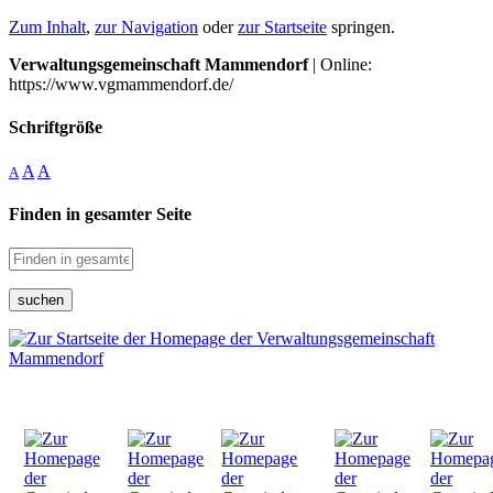
Zum Inhalt
,
zur Navigation
oder
zur Startseite
springen.
Verwaltungsgemeinschaft Mammendorf
| Online:
https://www.vgmammendorf.de/
Schriftgröße
A
A
A
Finden in gesamter Seite
suchen