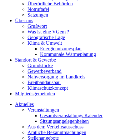
Überörtliche Behörden
Notruftafel
Satzungen
Über uns
Grußwort
Was ist eine VGem ?
Geografische Lage
Klima & Umwelt
Energienutzungsplan
Kommunale Wärmeplanung
Standort & Gewerbe
Grundstücke
Gewerbeverband
Nahversorgung im Landkreis
Breitbandausbau
Klimaschutzkonzept
Mitgliedsgemeinden
Aktuelles
Veranstaltungen
Gesamtveranstaltungs Kalender
Sitzungsangelegenheiten
Aus dem Verkehrsausschuss
Amtliche Bekanntmachungen
Stellenangebote