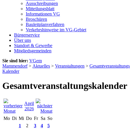
Ausschreibungen
Mitteilungsblatt
Informationen VG
Broschüren
Bauleitplanverfahren
Verkehrshinweise im VG-Gebiet
Bürgerservice
Über uns
Standort & Gewerbe
Mitgliedsgemeinden
Sie sind hier:
VGem
Mammendorf
>
Aktuelles
>
Veranstaltungen
>
Gesamtveranstaltungs
Kalender
Gesamtveranstaltungskalender
April
2026
Mo
Di
Mi
Do
Fr
Sa
So
1
2
3
4
5