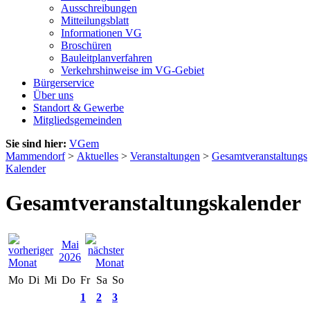
Ausschreibungen
Mitteilungsblatt
Informationen VG
Broschüren
Bauleitplanverfahren
Verkehrshinweise im VG-Gebiet
Bürgerservice
Über uns
Standort & Gewerbe
Mitgliedsgemeinden
Sie sind hier:
VGem
Mammendorf
>
Aktuelles
>
Veranstaltungen
>
Gesamtveranstaltungs
Kalender
Gesamtveranstaltungskalender
Mai
2026
Mo
Di
Mi
Do
Fr
Sa
So
1
2
3