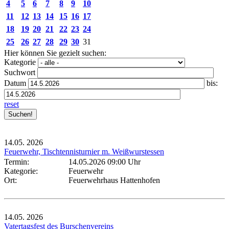
4
5
6
7
8
9
10
11
12
13
14
15
16
17
18
19
20
21
22
23
24
25
26
27
28
29
30
31
Hier können Sie gezielt suchen:
Kategorie
Suchwort
Datum
bis:
reset
14.05.
2026
Feuerwehr, Tischtennisturnier m. Weißwurstessen
Termin:
14.05.2026 09:00 Uhr
Kategorie:
Feuerwehr
Ort:
Feuerwehrhaus Hattenhofen
14.05.
2026
Vatertagsfest des Burschenvereins