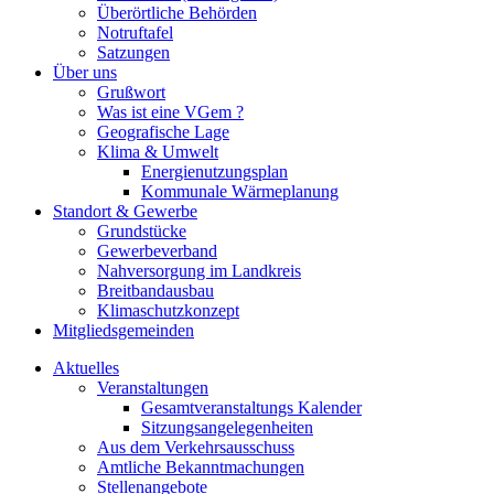
Überörtliche Behörden
Notruftafel
Satzungen
Über uns
Grußwort
Was ist eine VGem ?
Geografische Lage
Klima & Umwelt
Energienutzungsplan
Kommunale Wärmeplanung
Standort & Gewerbe
Grundstücke
Gewerbeverband
Nahversorgung im Landkreis
Breitbandausbau
Klimaschutzkonzept
Mitgliedsgemeinden
Aktuelles
Veranstaltungen
Gesamtveranstaltungs Kalender
Sitzungsangelegenheiten
Aus dem Verkehrsausschuss
Amtliche Bekanntmachungen
Stellenangebote