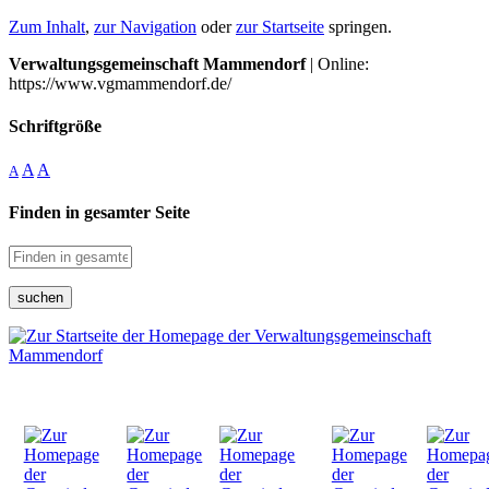
Zum Inhalt
,
zur Navigation
oder
zur Startseite
springen.
Verwaltungsgemeinschaft Mammendorf
| Online:
https://www.vgmammendorf.de/
Schriftgröße
A
A
A
Finden in gesamter Seite
suchen