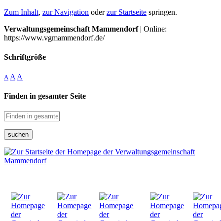
Zum Inhalt
,
zur Navigation
oder
zur Startseite
springen.
Verwaltungsgemeinschaft Mammendorf
| Online:
https://www.vgmammendorf.de/
Schriftgröße
A
A
A
Finden in gesamter Seite
suchen