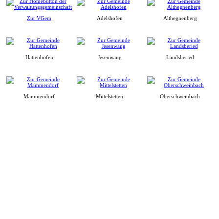
Zur VGem
Adelshofen
Althegnenberg
Hattenhofen
Jesenwang
Landsberied
Mammendorf
Mittelstetten
Oberschweinbach