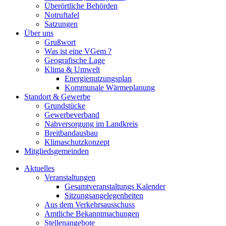
Überörtliche Behörden
Notruftafel
Satzungen
Über uns
Grußwort
Was ist eine VGem ?
Geografische Lage
Klima & Umwelt
Energienutzungsplan
Kommunale Wärmeplanung
Standort & Gewerbe
Grundstücke
Gewerbeverband
Nahversorgung im Landkreis
Breitbandausbau
Klimaschutzkonzept
Mitgliedsgemeinden
Aktuelles
Veranstaltungen
Gesamtveranstaltungs Kalender
Sitzungsangelegenheiten
Aus dem Verkehrsausschuss
Amtliche Bekanntmachungen
Stellenangebote