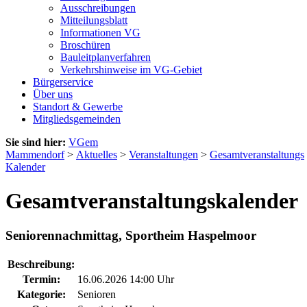
Ausschreibungen
Mitteilungsblatt
Informationen VG
Broschüren
Bauleitplanverfahren
Verkehrshinweise im VG-Gebiet
Bürgerservice
Über uns
Standort & Gewerbe
Mitgliedsgemeinden
Sie sind hier:
VGem
Mammendorf
>
Aktuelles
>
Veranstaltungen
>
Gesamtveranstaltungs
Kalender
Gesamtveranstaltungskalender
Seniorennachmittag, Sportheim Haspelmoor
Beschreibung:
Termin:
16.06.2026 14:00 Uhr
Kategorie:
Senioren