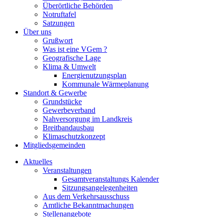
Überörtliche Behörden
Notruftafel
Satzungen
Über uns
Grußwort
Was ist eine VGem ?
Geografische Lage
Klima & Umwelt
Energienutzungsplan
Kommunale Wärmeplanung
Standort & Gewerbe
Grundstücke
Gewerbeverband
Nahversorgung im Landkreis
Breitbandausbau
Klimaschutzkonzept
Mitgliedsgemeinden
Aktuelles
Veranstaltungen
Gesamtveranstaltungs Kalender
Sitzungsangelegenheiten
Aus dem Verkehrsausschuss
Amtliche Bekanntmachungen
Stellenangebote