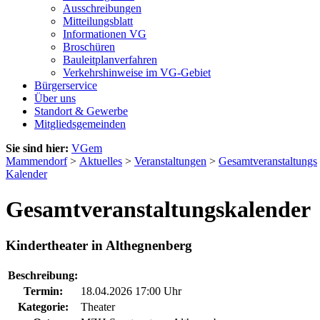
Ausschreibungen
Mitteilungsblatt
Informationen VG
Broschüren
Bauleitplanverfahren
Verkehrshinweise im VG-Gebiet
Bürgerservice
Über uns
Standort & Gewerbe
Mitgliedsgemeinden
Sie sind hier:
VGem
Mammendorf
>
Aktuelles
>
Veranstaltungen
>
Gesamtveranstaltungs
Kalender
Gesamtveranstaltungskalender
Kindertheater in Althegnenberg
Beschreibung:
Termin:
18.04.2026 17:00 Uhr
Kategorie:
Theater