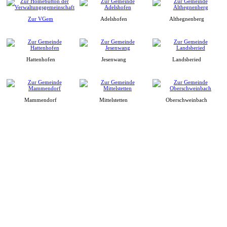
Zur VGem
Adelshofen
Althegnenberg
Hattenhofen
Jesenwang
Landsberied
Mammendorf
Mittelstetten
Oberschweinbach