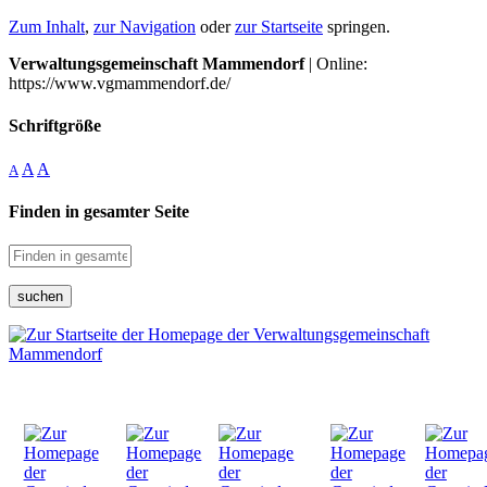
Zum Inhalt
,
zur Navigation
oder
zur Startseite
springen.
Verwaltungsgemeinschaft Mammendorf
| Online:
https://www.vgmammendorf.de/
Schriftgröße
A
A
A
Finden in gesamter Seite
suchen