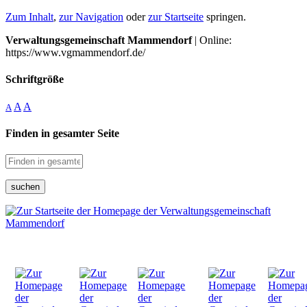
Zum Inhalt
,
zur Navigation
oder
zur Startseite
springen.
Verwaltungsgemeinschaft Mammendorf
| Online:
https://www.vgmammendorf.de/
Schriftgröße
A
A
A
Finden in gesamter Seite
suchen