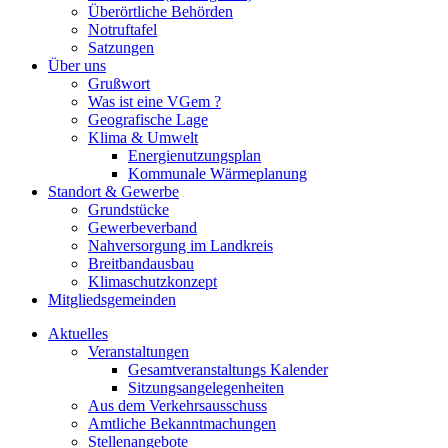
Überörtliche Behörden
Notruftafel
Satzungen
Über uns
Grußwort
Was ist eine VGem ?
Geografische Lage
Klima & Umwelt
Energienutzungsplan
Kommunale Wärmeplanung
Standort & Gewerbe
Grundstücke
Gewerbeverband
Nahversorgung im Landkreis
Breitbandausbau
Klimaschutzkonzept
Mitgliedsgemeinden
Aktuelles
Veranstaltungen
Gesamtveranstaltungs Kalender
Sitzungsangelegenheiten
Aus dem Verkehrsausschuss
Amtliche Bekanntmachungen
Stellenangebote