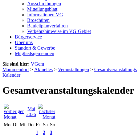
Ausschreibungen
Mitteilungsblatt
Informationen VG
Broschüren
Bauleitplanverfahren
Verkehrshinweise im VG-Gebiet
Bürgerservice
Über uns
Standort & Gewerbe
Mitgliedsgemeinden
Sie sind hier:
VGem
Mammendorf
>
Aktuelles
>
Veranstaltungen
>
Gesamtveranstaltungs
Kalender
Gesamtveranstaltungskalender
Mai
2026
Mo
Di
Mi
Do
Fr
Sa
So
1
2
3