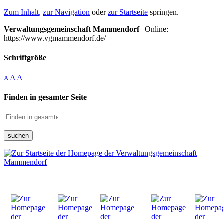
Zum Inhalt
,
zur Navigation
oder
zur Startseite
springen.
Verwaltungsgemeinschaft Mammendorf
| Online:
https://www.vgmammendorf.de/
Schriftgröße
A
A
A
Finden in gesamter Seite
suchen