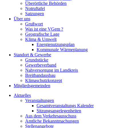
Überörtliche Behörden
Notruftafel
Satzungen
Über uns
Grußwort
Was ist eine VGem ?
Geografische Lage
Klima & Umwelt
Energienutzungsplan
Kommunale Wärmeplanung
Standort & Gewerbe
Grundstücke
Gewerbeverband
Nahversorgung im Landkreis
Breitbandausbau
Klimaschutzkonzept
Mitgliedsgemeinden
Aktuelles
Veranstaltungen
Gesamtveranstaltungs Kalender
Sitzungsangelegenheiten
Aus dem Verkehrsausschuss
Amtliche Bekanntmachungen
Stellenangebote