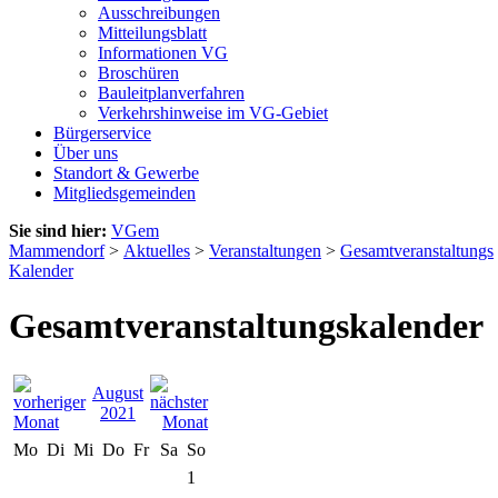
Ausschreibungen
Mitteilungsblatt
Informationen VG
Broschüren
Bauleitplanverfahren
Verkehrshinweise im VG-Gebiet
Bürgerservice
Über uns
Standort & Gewerbe
Mitgliedsgemeinden
Sie sind hier:
VGem
Mammendorf
>
Aktuelles
>
Veranstaltungen
>
Gesamtveranstaltungs
Kalender
Gesamtveranstaltungskalender
August
2021
Mo
Di
Mi
Do
Fr
Sa
So
1