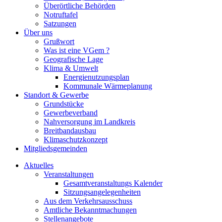
Überörtliche Behörden
Notruftafel
Satzungen
Über uns
Grußwort
Was ist eine VGem ?
Geografische Lage
Klima & Umwelt
Energienutzungsplan
Kommunale Wärmeplanung
Standort & Gewerbe
Grundstücke
Gewerbeverband
Nahversorgung im Landkreis
Breitbandausbau
Klimaschutzkonzept
Mitgliedsgemeinden
Aktuelles
Veranstaltungen
Gesamtveranstaltungs Kalender
Sitzungsangelegenheiten
Aus dem Verkehrsausschuss
Amtliche Bekanntmachungen
Stellenangebote