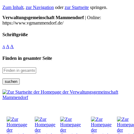
Zum Inhalt
,
zur Navigation
oder
zur Startseite
springen.
Verwaltungsgemeinschaft Mammendorf
| Online:
https://www.vgmammendorf.de/
Schriftgröße
A
A
A
Finden in gesamter Seite
suchen