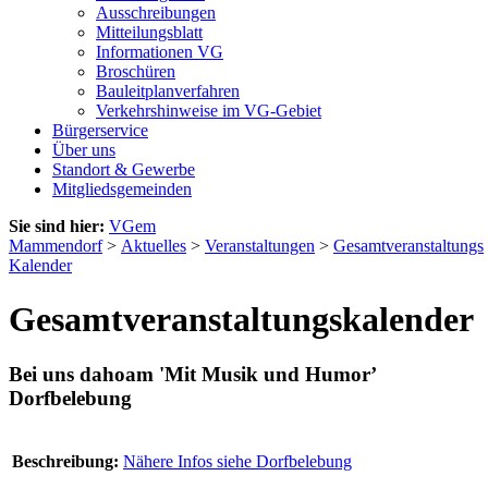
Ausschreibungen
Mitteilungsblatt
Informationen VG
Broschüren
Bauleitplanverfahren
Verkehrshinweise im VG-Gebiet
Bürgerservice
Über uns
Standort & Gewerbe
Mitgliedsgemeinden
Sie sind hier:
VGem
Mammendorf
>
Aktuelles
>
Veranstaltungen
>
Gesamtveranstaltungs
Kalender
Gesamtveranstaltungskalender
Bei uns dahoam 'Mit Musik und Humor’
Dorfbelebung
Beschreibung:
Nähere Infos siehe Dorfbelebung