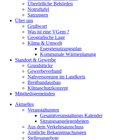
Überörtliche Behörden
Notruftafel
Satzungen
Über uns
Grußwort
Was ist eine VGem ?
Geografische Lage
Klima & Umwelt
Energienutzungsplan
Kommunale Wärmeplanung
Standort & Gewerbe
Grundstücke
Gewerbeverband
Nahversorgung im Landkreis
Breitbandausbau
Klimaschutzkonzept
Mitgliedsgemeinden
Aktuelles
Veranstaltungen
Gesamtveranstaltungs Kalender
Sitzungsangelegenheiten
Aus dem Verkehrsausschuss
Amtliche Bekanntmachungen
Stellenangebote