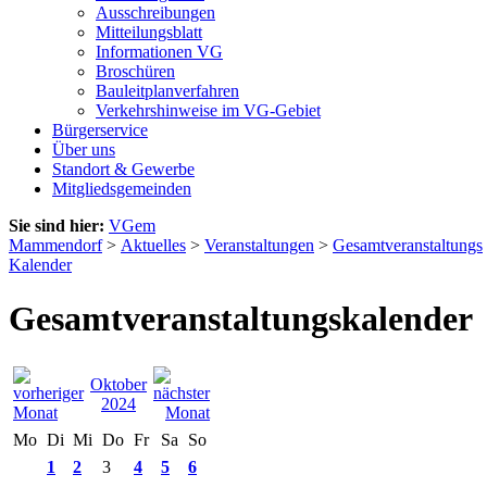
Ausschreibungen
Mitteilungsblatt
Informationen VG
Broschüren
Bauleitplanverfahren
Verkehrshinweise im VG-Gebiet
Bürgerservice
Über uns
Standort & Gewerbe
Mitgliedsgemeinden
Sie sind hier:
VGem
Mammendorf
>
Aktuelles
>
Veranstaltungen
>
Gesamtveranstaltungs
Kalender
Gesamtveranstaltungskalender
Oktober
2024
Mo
Di
Mi
Do
Fr
Sa
So
1
2
3
4
5
6