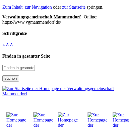
Zum Inhalt
,
zur Navigation
oder
zur Startseite
springen.
Verwaltungsgemeinschaft Mammendorf
| Online:
https://www.vgmammendorf.de/
Schriftgröße
A
A
A
Finden in gesamter Seite
suchen