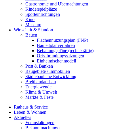
Gastronomie und Übernachtungen
Kinderspielplätze
Sporteinrichtungen
Kino
Museum
Wirtschaft & Standort
Bauen
Flächennutzungsplan (FNP)
Bauleitplanverfahren
Bebauungspläne (rechtskräftig)
Ortsabrundungssatzungen
Einheimischenmodell
Post & Banken
Baugebiete / Immobilien
Städtebauliche Entwicklung
Breitbandausbau
Energiewende
Klima & Umwelt
Märkte & Feste
Rathaus & Service
Leben & Wohnen
Aktuelles
Veranstaltungen
Bekanntmachungen