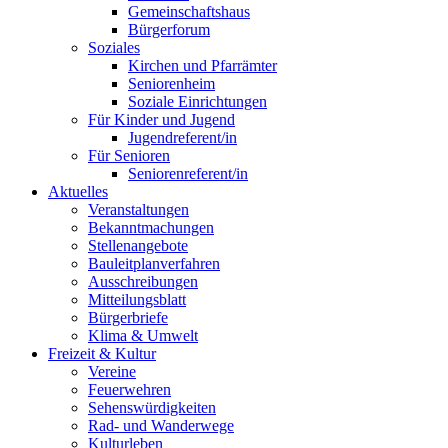
Gemeinschaftshaus
Bürgerforum
Soziales
Kirchen und Pfarrämter
Seniorenheim
Soziale Einrichtungen
Für Kinder und Jugend
Jugendreferent/in
Für Senioren
Seniorenreferent/in
Aktuelles
Veranstaltungen
Bekanntmachungen
Stellenangebote
Bauleitplanverfahren
Ausschreibungen
Mitteilungsblatt
Bürgerbriefe
Klima & Umwelt
Freizeit & Kultur
Vereine
Feuerwehren
Sehenswürdigkeiten
Rad- und Wanderwege
Kulturleben