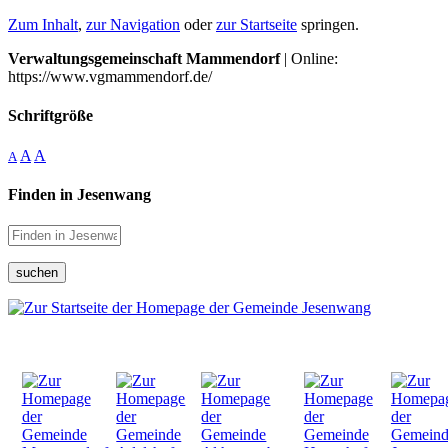
Zum Inhalt
,
zur Navigation
oder
zur Startseite
springen.
Verwaltungsgemeinschaft Mammendorf
| Online:
https://www.vgmammendorf.de/
Schriftgröße
A
A
A
Finden in Jesenwang
suchen