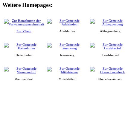
Weitere Homepages:
Zur VGem
Adelshofen
Althegnenberg
Hattenhofen
Jesenwang
Landsberied
Mammendorf
Mittelstetten
Oberschweinbach