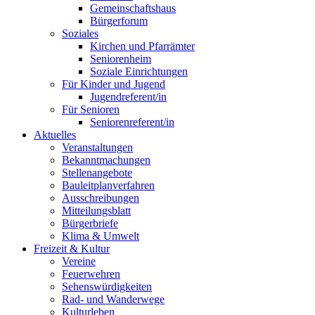
Gemeinschaftshaus
Bürgerforum
Soziales
Kirchen und Pfarrämter
Seniorenheim
Soziale Einrichtungen
Für Kinder und Jugend
Jugendreferent/in
Für Senioren
Seniorenreferent/in
Aktuelles
Veranstaltungen
Bekanntmachungen
Stellenangebote
Bauleitplanverfahren
Ausschreibungen
Mitteilungsblatt
Bürgerbriefe
Klima & Umwelt
Freizeit & Kultur
Vereine
Feuerwehren
Sehenswürdigkeiten
Rad- und Wanderwege
Kulturleben