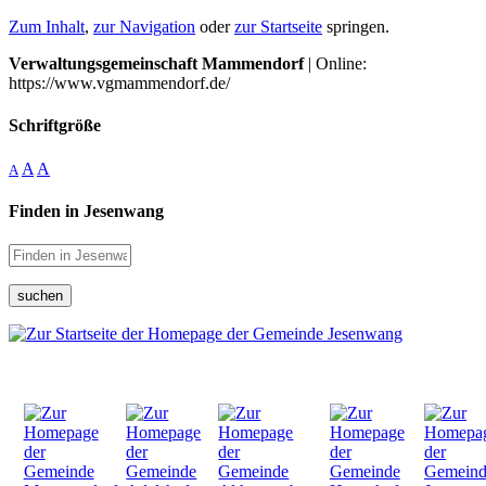
Zum Inhalt
,
zur Navigation
oder
zur Startseite
springen.
Verwaltungsgemeinschaft Mammendorf
| Online:
https://www.vgmammendorf.de/
Schriftgröße
A
A
A
Finden in Jesenwang
suchen