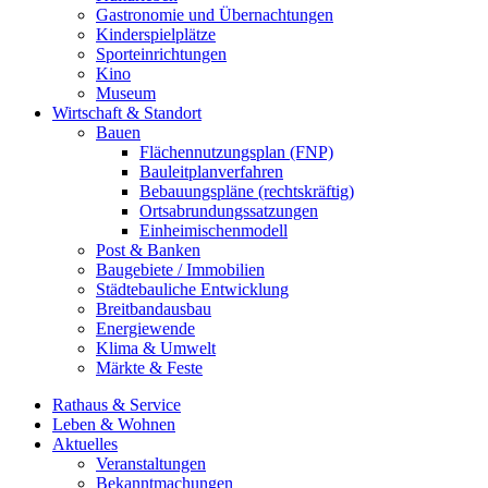
Gastronomie und Übernachtungen
Kinderspielplätze
Sporteinrichtungen
Kino
Museum
Wirtschaft & Standort
Bauen
Flächennutzungsplan (FNP)
Bauleitplanverfahren
Bebauungspläne (rechtskräftig)
Ortsabrundungssatzungen
Einheimischenmodell
Post & Banken
Baugebiete / Immobilien
Städtebauliche Entwicklung
Breitbandausbau
Energiewende
Klima & Umwelt
Märkte & Feste
Rathaus & Service
Leben & Wohnen
Aktuelles
Veranstaltungen
Bekanntmachungen