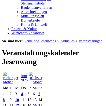
Stellenangebote
Bauleitplanverfahren
Ausschreibungen
Mitteilungsblatt
Bürgerbriefe
Klima & Umwelt
Freizeit & Kultur
Wirtschaft & Standort
Sie sind hier:
Gemeinde Jesenwang
>
Aktuelles
>
Veranstaltungen
Veranstaltungskalender
Jesenwang
Juni
2026
Mo
Di
Mi
Do
Fr
Sa
So
1
2
3
4
5
6
7
8
9
10
11
12
13
14
15
16
17
18
19
20
21