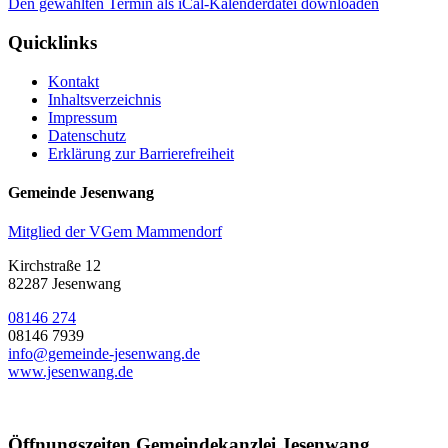
Den gewählten Termin als iCal-Kalenderdatei downloaden
Quicklinks
Kontakt
Inhaltsverzeichnis
Impressum
Datenschutz
Erklärung zur Barrierefreiheit
Gemeinde Jesenwang
Mitglied der VGem Mammendorf
Kirchstraße 12
82287 Jesenwang
08146 274
08146 7939
info@gemeinde-jesenwang.de
www.jesenwang.de
Öffnungszeiten Gemeindekanzlei Jesenwang