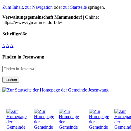
Zum Inhalt
,
zur Navigation
oder
zur Startseite
springen.
Verwaltungsgemeinschaft Mammendorf
| Online:
https://www.vgmammendorf.de/
Schriftgröße
A
A
A
Finden in Jesenwang
suchen