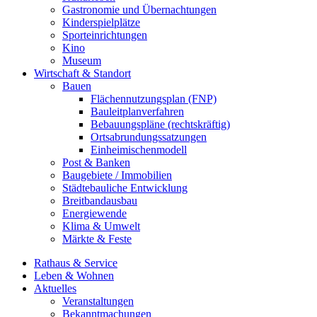
Gastronomie und Übernachtungen
Kinderspielplätze
Sporteinrichtungen
Kino
Museum
Wirtschaft & Standort
Bauen
Flächennutzungsplan (FNP)
Bauleitplanverfahren
Bebauungspläne (rechtskräftig)
Ortsabrundungssatzungen
Einheimischenmodell
Post & Banken
Baugebiete / Immobilien
Städtebauliche Entwicklung
Breitbandausbau
Energiewende
Klima & Umwelt
Märkte & Feste
Rathaus & Service
Leben & Wohnen
Aktuelles
Veranstaltungen
Bekanntmachungen