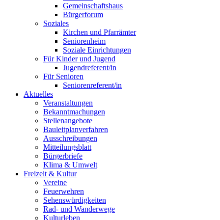
Gemeinschaftshaus
Bürgerforum
Soziales
Kirchen und Pfarrämter
Seniorenheim
Soziale Einrichtungen
Für Kinder und Jugend
Jugendreferent/in
Für Senioren
Seniorenreferent/in
Aktuelles
Veranstaltungen
Bekanntmachungen
Stellenangebote
Bauleitplanverfahren
Ausschreibungen
Mitteilungsblatt
Bürgerbriefe
Klima & Umwelt
Freizeit & Kultur
Vereine
Feuerwehren
Sehenswürdigkeiten
Rad- und Wanderwege
Kulturleben