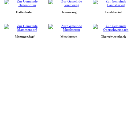
Hattenhofen
Jesenwang
Landsberied
Mammendorf
Mittelstetten
Oberschweinbach