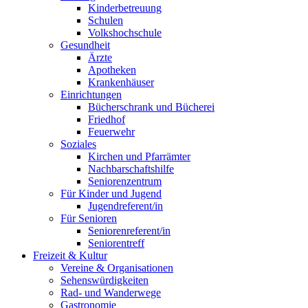
Kinderbetreuung
Schulen
Volkshochschule
Gesundheit
Ärzte
Apotheken
Krankenhäuser
Einrichtungen
Bücherschrank und Bücherei
Friedhof
Feuerwehr
Soziales
Kirchen und Pfarrämter
Nachbarschaftshilfe
Seniorenzentrum
Für Kinder und Jugend
Jugendreferent/in
Für Senioren
Seniorenreferent/in
Seniorentreff
Freizeit & Kultur
Vereine & Organisationen
Sehenswürdigkeiten
Rad- und Wanderwege
Gastronomie