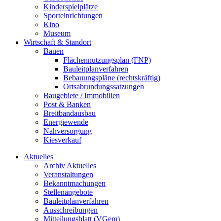
Kinderspielplätze
Sporteinrichtungen
Kino
Museum
Wirtschaft & Standort
Bauen
Flächennutzungsplan (FNP)
Bauleitplanverfahren
Bebauungspläne (rechtskräftig)
Ortsabrundungssatzungen
Baugebiete / Immobilien
Post & Banken
Breitbandausbau
Energiewende
Nahversorgung
Kiesverkauf
Aktuelles
Archiv Aktuelles
Veranstaltungen
Bekanntmachungen
Stellenangebote
Bauleitplanverfahren
Ausschreibungen
Mitteilungsblatt (VGem)