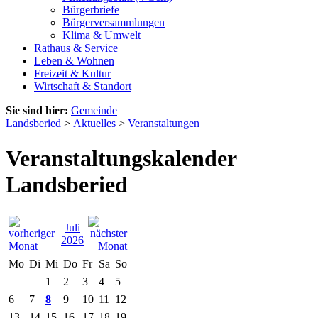
Bürgerbriefe
Bürgerversammlungen
Klima & Umwelt
Rathaus & Service
Leben & Wohnen
Freizeit & Kultur
Wirtschaft & Standort
Sie sind hier:
Gemeinde
Landsberied
>
Aktuelles
>
Veranstaltungen
Veranstaltungskalender
Landsberied
Juli
2026
Mo
Di
Mi
Do
Fr
Sa
So
1
2
3
4
5
6
7
8
9
10
11
12
13
14
15
16
17
18
19