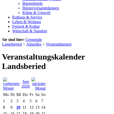
Bürgerbriefe
Bürgerversammlungen
Klima & Umwelt
Rathaus & Service
Leben & Wohnen
Freizeit & Kultur
Wirtschaft & Standort
Sie sind hier:
Gemeinde
Landsberied
>
Aktuelles
>
Veranstaltungen
Veranstaltungskalender
Landsberied
Juni
2026
Mo
Di
Mi
Do
Fr
Sa
So
1
2
3
4
5
6
7
8
9
10
11
12
13
14
15
16
17
18
19
20
21