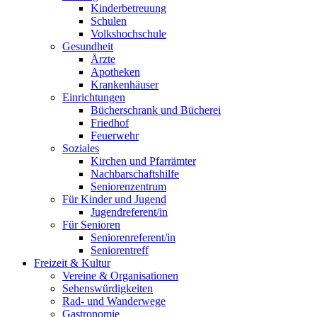
Kinderbetreuung
Schulen
Volkshochschule
Gesundheit
Ärzte
Apotheken
Krankenhäuser
Einrichtungen
Bücherschrank und Bücherei
Friedhof
Feuerwehr
Soziales
Kirchen und Pfarrämter
Nachbarschaftshilfe
Seniorenzentrum
Für Kinder und Jugend
Jugendreferent/in
Für Senioren
Seniorenreferent/in
Seniorentreff
Freizeit & Kultur
Vereine & Organisationen
Sehenswürdigkeiten
Rad- und Wanderwege
Gastronomie