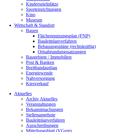
Kinderspielplätze
Sporteinrichtungen
Kino
Museum
Wirtschaft & Standort
Bauen
Flächennutzungsplan (FNP)
Bauleitplanverfahren
Bebauungspläne (rechtskräftig)
Ortsabrundungssatzungen
Baugebiete / Immobilien
Post & Banken
Breitbandausbau
Energiewende
Nahversorgung
Kiesverkauf
Aktuelles
Archiv Aktuelles
Veranstaltungen
Bekanntmachungen
Stellenangebote
Bauleitplanverfahren
Ausschreibungen
Mitteilungsblatt (VGem)