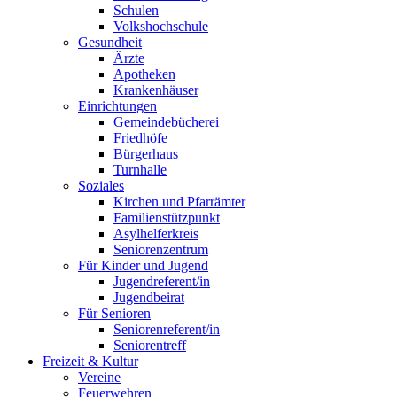
Schulen
Volkshochschule
Gesundheit
Ärzte
Apotheken
Krankenhäuser
Einrichtungen
Gemeindebücherei
Friedhöfe
Bürgerhaus
Turnhalle
Soziales
Kirchen und Pfarrämter
Familienstützpunkt
Asylhelferkreis
Seniorenzentrum
Für Kinder und Jugend
Jugendreferent/in
Jugendbeirat
Für Senioren
Seniorenreferent/in
Seniorentreff
Freizeit & Kultur
Vereine
Feuerwehren