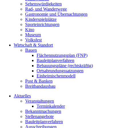
Sehenswürdigkeiten
Rad- und Wanderwege
Gastronomie und Übernachtungen
Kinderspielplätze
Sporteinrichtungen
Kino
Museum
Volksfest
Wirtschaft & Standort
Bauen
Flächennutzungsplan (FNP)
Bauleitplanverfahren
Bebauungspläne (rechtskräftig)
Ortsabrundungssatzungen
Einheimischenmodell
Post & Banken
Breitbandausbau
Aktuelles
Veranstaltungen
Terminkalender
Bekanntmachungen
Stellenangebote
Bauleitplanverfahren
Ausschreibungen