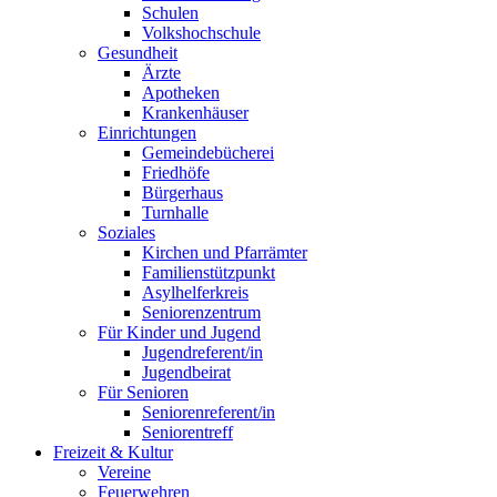
Schulen
Volkshochschule
Gesundheit
Ärzte
Apotheken
Krankenhäuser
Einrichtungen
Gemeindebücherei
Friedhöfe
Bürgerhaus
Turnhalle
Soziales
Kirchen und Pfarrämter
Familienstützpunkt
Asylhelferkreis
Seniorenzentrum
Für Kinder und Jugend
Jugendreferent/in
Jugendbeirat
Für Senioren
Seniorenreferent/in
Seniorentreff
Freizeit & Kultur
Vereine
Feuerwehren