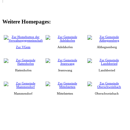
Weitere Homepages:
Zur VGem
Adelshofen
Althegnenberg
Hattenhofen
Jesenwang
Landsberied
Mammendorf
Mittelstetten
Oberschweinbach