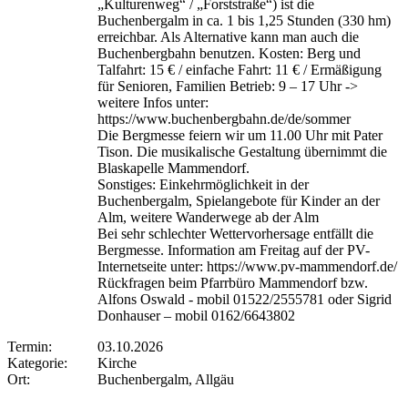
„Kulturenweg“ / „Forststraße“) ist die
Buchenbergalm in ca. 1 bis 1,25 Stunden (330 hm)
erreichbar. Als Alternative kann man auch die
Buchenbergbahn benutzen. Kosten: Berg und
Talfahrt: 15 € / einfache Fahrt: 11 € / Ermäßigung
für Senioren, Familien Betrieb: 9 – 17 Uhr ->
weitere Infos unter:
https://www.buchenbergbahn.de/de/sommer
Die Bergmesse feiern wir um 11.00 Uhr mit Pater
Tison. Die musikalische Gestaltung übernimmt die
Blaskapelle Mammendorf.
Sonstiges: Einkehrmöglichkeit in der
Buchenbergalm, Spielangebote für Kinder an der
Alm, weitere Wanderwege ab der Alm
Bei sehr schlechter Wettervorhersage entfällt die
Bergmesse. Information am Freitag auf der PV-
Internetseite unter: https://www.pv-mammendorf.de/
Rückfragen beim Pfarrbüro Mammendorf bzw.
Alfons Oswald - mobil 01522/2555781 oder Sigrid
Donhauser – mobil 0162/6643802
Termin:
03.10.2026
Kategorie:
Kirche
Ort:
Buchenbergalm, Allgäu