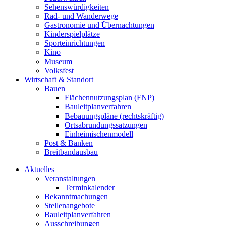
Sehenswürdigkeiten
Rad- und Wanderwege
Gastronomie und Übernachtungen
Kinderspielplätze
Sporteinrichtungen
Kino
Museum
Volksfest
Wirtschaft & Standort
Bauen
Flächennutzungsplan (FNP)
Bauleitplanverfahren
Bebauungspläne (rechtskräftig)
Ortsabrundungssatzungen
Einheimischenmodell
Post & Banken
Breitbandausbau
Aktuelles
Veranstaltungen
Terminkalender
Bekanntmachungen
Stellenangebote
Bauleitplanverfahren
Ausschreibungen