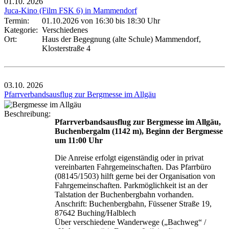
01.10.
2026
Juca-Kino (Film FSK 6) in Mammendorf
Termin:
01.10.2026 von 16:30
bis 18:30 Uhr
Kategorie:
Verschiedenes
Ort:
Haus der Begegnung (alte Schule) Mammendorf,
Klosterstraße 4
03.10.
2026
Pfarrverbandsausflug zur Bergmesse im Allgäu
Beschreibung:
Pfarrverbandsausflug zur Bergmesse im Allgäu,
Buchenbergalm (1142 m), Beginn der Bergmesse
um 11:00 Uhr
Die Anreise erfolgt eigenständig oder in privat
vereinbarten Fahrgemeinschaften. Das Pfarrbüro
(08145/1503) hilft gerne bei der Organisation von
Fahrgemeinschaften. Parkmöglichkeit ist an der
Talstation der Buchenbergbahn vorhanden.
Anschrift: Buchenbergbahn, Füssener Straße 19,
87642 Buching/Halblech
Über verschiedene Wanderwege („Bachweg“ /