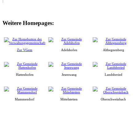
Weitere Homepages:
Zur VGem
Adelshofen
Althegnenberg
Hattenhofen
Jesenwang
Landsberied
Mammendorf
Mittelstetten
Oberschweinbach