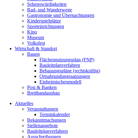
Sehenswürdigkeiten
Rad- und Wanderwege
Gastronomie und Übernachtungen
Kinderspielplätze
Sporteinrichtungen
Kino
Museum
Volksfest
Wirtschaft & Standort
Bauen
Flächennutzungsplan (FNP)
Bauleitplanverfahren
Bebauungspläne (rechtskräftig)
Ortsabrundungssatzungen
Einheimischenmodell
Post & Banken
Breitbandausbau
Aktuelles
Veranstaltungen
Terminkalender
Bekanntmachungen
Stellenangebote
Bauleitplanverfahren
Ausschreibungen