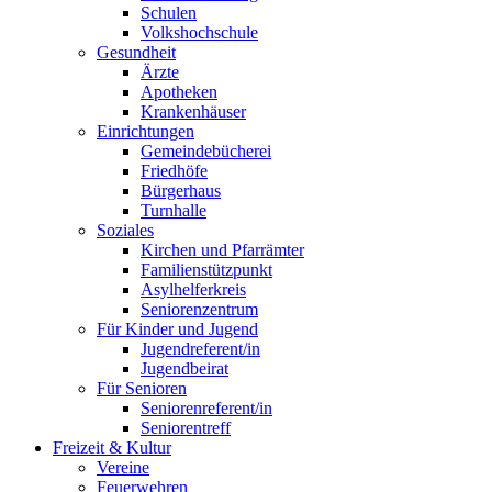
Schulen
Volkshochschule
Gesundheit
Ärzte
Apotheken
Krankenhäuser
Einrichtungen
Gemeindebücherei
Friedhöfe
Bürgerhaus
Turnhalle
Soziales
Kirchen und Pfarrämter
Familienstützpunkt
Asylhelferkreis
Seniorenzentrum
Für Kinder und Jugend
Jugendreferent/in
Jugendbeirat
Für Senioren
Seniorenreferent/in
Seniorentreff
Freizeit & Kultur
Vereine
Feuerwehren