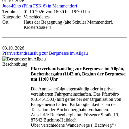
01.10.
2026
Juca-Kino (Film FSK 6) in Mammendorf
Termin:
01.10.2026 von 16:30
bis 18:30 Uhr
Kategorie:
Verschiedenes
Ort:
Haus der Begegnung (alte Schule) Mammendorf,
Klosterstraße 4
03.10.
2026
Pfarrverbandsausflug zur Bergmesse im Allgäu
Beschreibung:
Pfarrverbandsausflug zur Bergmesse im Allgäu,
Buchenbergalm (1142 m), Beginn der Bergmesse
um 11:00 Uhr
Die Anreise erfolgt eigenständig oder in privat
vereinbarten Fahrgemeinschaften. Das Pfarrbüro
(08145/1503) hilft gerne bei der Organisation von
Fahrgemeinschaften. Parkmöglichkeit ist an der
Talstation der Buchenbergbahn vorhanden.
Anschrift: Buchenbergbahn, Füssener Straße 19,
87642 Buching/Halblech
Über verschiedene Wanderwege („Bachweg“ /