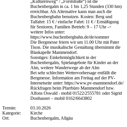
„Kulturenweg“ / „Forststraße“) ist die
Buchenbergalm in ca. 1 bis 1,25 Stunden (330 hm)
erreichbar. Als Alternative kann man auch die
Buchenbergbahn benutzen. Kosten: Berg und
Talfahrt: 15 € / einfache Fahrt: 11 € / Ermäßigung
für Senioren, Familien Betrieb: 9 – 17 Uhr ->
weitere Infos unter:
https://www.buchenbergbahn.de/de/sommer
Die Bergmesse feiern wir um 11.00 Uhr mit Pater
Tison. Die musikalische Gestaltung übernimmt die
Blaskapelle Mammendorf.
Sonstiges: Einkehrmöglichkeit in der
Buchenbergalm, Spielangebote für Kinder an der
Alm, weitere Wanderwege ab der Alm
Bei sehr schlechter Wettervorhersage entfällt die
Bergmesse. Information am Freitag auf der PV-
Internetseite unter: https://www.pv-mammendorf.de/
Rückfragen beim Pfarrbüro Mammendorf bzw.
Alfons Oswald - mobil 01522/2555781 oder Sigrid
Donhauser – mobil 0162/6643802
Termin:
03.10.2026
Kategorie:
Kirche
Ort:
Buchenbergalm, Allgäu