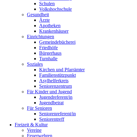
Schulen
Volkshochschule
Gesundheit
Ärzte
Apotheken
Krankenhäuser
Einrichtungen
Gemeindebücherei
Friedhöfe
Bürgerhaus
Turnhalle
Soziales
Kirchen und Pfarrämter
Familienstützpunkt
Asylhelferkreis
Seniorenzentrum
Für Kinder und Jugend
Jugendreferent/in
Jugendbeirat
Für Senioren
Seniorenreferent/in
Seniorentreff
Freizeit & Kultur
Vereine
Feuerwehren