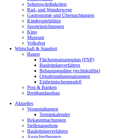
Sehenswürdigkeiten
Rad- und Wanderwege
Gastronomie und Übernachtungen
Kinderspielplätze
Sporteinrichtungen
Kino
Museum
Volksfest
Wirtschaft & Standort
Bauen
Flächennutzungsplan (FNP)
Bauleitplanverfahren
Bebauungspläne (rechtskräftig)
Ortsabrundungssatzungen
Einheimischenmodell
Post & Banken
Breitbandausbau
Aktuelles
Veranstaltungen
Terminkalender
Bekanntmachungen
Stellenangebote
Bauleitplanverfahren
Ausschreibungen