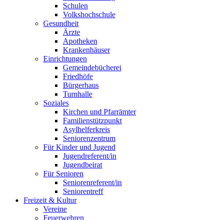
Schulen
Volkshochschule
Gesundheit
Ärzte
Apotheken
Krankenhäuser
Einrichtungen
Gemeindebücherei
Friedhöfe
Bürgerhaus
Turnhalle
Soziales
Kirchen und Pfarrämter
Familienstützpunkt
Asylhelferkreis
Seniorenzentrum
Für Kinder und Jugend
Jugendreferent/in
Jugendbeirat
Für Senioren
Seniorenreferent/in
Seniorentreff
Freizeit & Kultur
Vereine
Feuerwehren