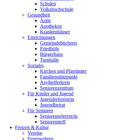
Schulen
Volkshochschule
Gesundheit
Ärzte
Apotheken
Krankenhäuser
Einrichtungen
Gemeindebücherei
Friedhöfe
Bürgerhaus
Turnhalle
Soziales
Kirchen und Pfarrämter
Familienstützpunkt
Asylhelferkreis
Seniorenzentrum
Für Kinder und Jugend
Jugendreferent/in
Jugendbeirat
Für Senioren
Seniorenreferent/in
Seniorentreff
Freizeit & Kultur
Vereine
Feuerwehren