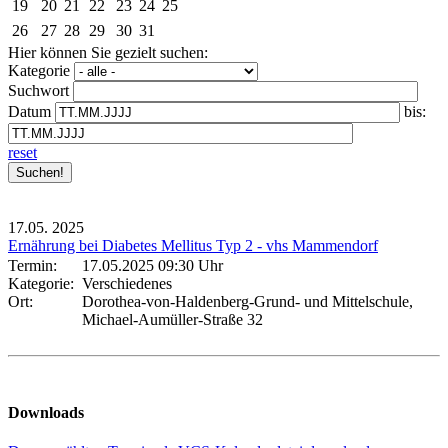
19
20
21
22
23
24
25
26
27
28
29
30
31
Hier können Sie gezielt suchen:
Kategorie
Suchwort
Datum
bis:
reset
17.05.
2025
Ernährung bei Diabetes Mellitus Typ 2 - vhs Mammendorf
Termin:
17.05.2025 09:30 Uhr
Kategorie:
Verschiedenes
Ort:
Dorothea-von-Haldenberg-Grund- und Mittelschule,
Michael-Aumüller-Straße 32
Downloads