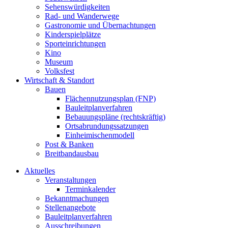
Sehenswürdigkeiten
Rad- und Wanderwege
Gastronomie und Übernachtungen
Kinderspielplätze
Sporteinrichtungen
Kino
Museum
Volksfest
Wirtschaft & Standort
Bauen
Flächennutzungsplan (FNP)
Bauleitplanverfahren
Bebauungspläne (rechtskräftig)
Ortsabrundungssatzungen
Einheimischenmodell
Post & Banken
Breitbandausbau
Aktuelles
Veranstaltungen
Terminkalender
Bekanntmachungen
Stellenangebote
Bauleitplanverfahren
Ausschreibungen