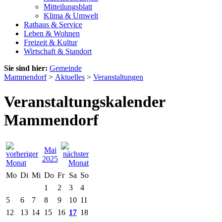
Mitteilungsblatt
Klima & Umwelt
Rathaus & Service
Leben & Wohnen
Freizeit & Kultur
Wirtschaft & Standort
Sie sind hier:
Gemeinde
Mammendorf
>
Aktuelles
>
Veranstaltungen
Veranstaltungskalender
Mammendorf
Mai
2025
Mo
Di
Mi
Do
Fr
Sa
So
1
2
3
4
5
6
7
8
9
10
11
12
13
14
15
16
17
18