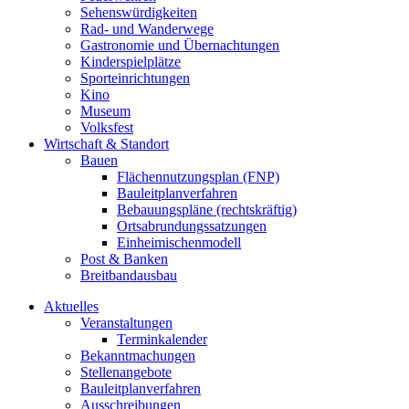
Sehenswürdigkeiten
Rad- und Wanderwege
Gastronomie und Übernachtungen
Kinderspielplätze
Sporteinrichtungen
Kino
Museum
Volksfest
Wirtschaft & Standort
Bauen
Flächennutzungsplan (FNP)
Bauleitplanverfahren
Bebauungspläne (rechtskräftig)
Ortsabrundungssatzungen
Einheimischenmodell
Post & Banken
Breitbandausbau
Aktuelles
Veranstaltungen
Terminkalender
Bekanntmachungen
Stellenangebote
Bauleitplanverfahren
Ausschreibungen