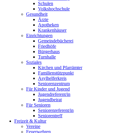
Schulen
Volkshochschule
Gesundheit
Ärzte
Apotheken
Krankenhäuser
Einrichtungen
Gemeindebücherei
Friedhöfe
Bürgerhaus
Turnhalle
Soziales
Kirchen und Pfarrämter
Familienstützpunkt
Asylhelferkreis
Seniorenzentrum
Für Kinder und Jugend
Jugendreferent/in
Jugendbeirat
Für Senioren
Seniorenreferent/in
Seniorentreff
Freizeit & Kultur
Vereine
Feuerwehren