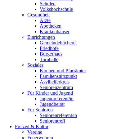
Schulen
Volkshochschule
Gesundheit
Ärzte
Apotheken
Krankenhäuser
Einrichtungen
Gemeindebücherei
Friedhöfe
Bürgerhaus
Turnhalle
Soziales
Kirchen und Pfarrämter
Familienstützpunkt
Asylhelferkreis
Seniorenzentrum
Für Kinder und Jugend
Jugendreferent/in
Jugendbeirat
Für Senioren
Seniorenreferent/in
Seniorentreff
Freizeit & Kultur
Vereine
Feuerwehren