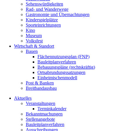
Sehenswürdigkeiten
Rad- und Wanderwege
Gastronomie und Übernachtungen
Kinderspielplätze
Sporteinrichtungen
Kino
Museum
Volksfest
Wirtschaft & Standort
Bauen
Flächennutzungsplan (FNP)
Bauleitplanverfahren
Bebauungspläne (rechtskräftig)
Ortsabrundungssatzungen
Einheimischenmodell
Post & Banken
Breitbandausbau
Aktuelles
Veranstaltungen
Terminkalender
Bekanntmachungen
Stellenangebote
Bauleitplanverfahren
Ausschreibungen