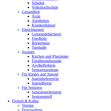
Schulen
Volkshochschule
Gesundheit
Ärzte
Apotheken
Krankenhäuser
Einrichtungen
Gemeindebücherei
Friedhöfe
Bürgerhaus
Turnhalle
Soziales
Kirchen und Pfarrämter
Familienstützpunkt
Asylhelferkreis
Seniorenzentrum
Für Kinder und Jugend
Jugendreferent/in
Jugendbeirat
Für Senioren
Seniorenreferent/in
Seniorentreff
Freizeit & Kultur
Vereine
Feuerwehren