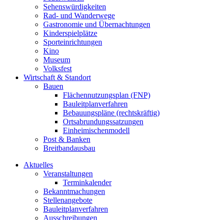
Sehenswürdigkeiten
Rad- und Wanderwege
Gastronomie und Übernachtungen
Kinderspielplätze
Sporteinrichtungen
Kino
Museum
Volksfest
Wirtschaft & Standort
Bauen
Flächennutzungsplan (FNP)
Bauleitplanverfahren
Bebauungspläne (rechtskräftig)
Ortsabrundungssatzungen
Einheimischenmodell
Post & Banken
Breitbandausbau
Aktuelles
Veranstaltungen
Terminkalender
Bekanntmachungen
Stellenangebote
Bauleitplanverfahren
Ausschreibungen