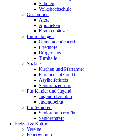
Schulen
Volkshochschule
Gesundheit
Ärzte
Apotheken
Krankenhäuser
Einrichtungen
Gemeindebücherei
Friedhöfe
Bürgerhaus
Turnhalle
Soziales
Kirchen und Pfarrämter
Familienstützpunkt
Asylhelferkreis
Seniorenzentrum
Für Kinder und Jugend
Jugendreferent/in
Jugendbeirat
Für Senioren
Seniorenreferent/in
Seniorentreff
Freizeit & Kultur
Vereine
Feuerwehren