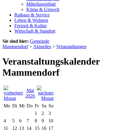
Mitteilungsblatt
Klima & Umwelt
Rathaus & Service
Leben & Wohnen
Freizeit & Kultur
Wirtschaft & Standort
Sie sind hier:
Gemeinde
Mammendorf
>
Aktuelles
>
Veranstaltungen
Veranstaltungskalender
Mammendorf
Mai
2026
Mo
Di
Mi
Do
Fr
Sa
So
1
2
3
4
5
6
7
8
9
10
11
12
13
14
15
16
17