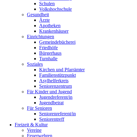
Schulen
Volkshochschule
Gesundheit
Ärzte
Apotheken
Krankenhäuser
Einrichtungen
Gemeindebücherei
Friedhöfe
Bürgerhaus
Turnhalle
Soziales
Kirchen und Pfarrämter
Familienstützpunkt
Asylhelferkreis
Seniorenzentrum
Für Kinder und Jugend
Jugendreferent/in
Jugendbeirat
Für Senioren
Seniorenreferent/in
Seniorentreff
Freizeit & Kultur
Vereine
Feuerwehren