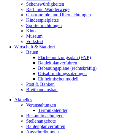
Sehenswürdigkeiten
Rad- und Wanderwege
Gastronomie und Übernachtungen
Kinderspielplätze
Sporteinrichtungen
Kino
Museum
Volksfest
Wirtschaft & Standort
Bauen
Flächennutzungsplan (FNP)
Bauleitplanverfahren
Bebauungspläne (rechtskräftig)
Ortsabrundungssatzungen
Einheimischenmodell
Post & Banken
Breitbandausbau
Aktuelles
Veranstaltungen
Terminkalender
Bekanntmachungen
Stellenangebote
Bauleitplanverfahren
Ausschreibungen