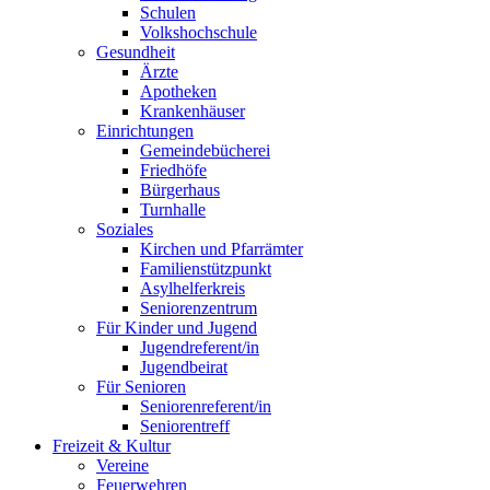
Schulen
Volkshochschule
Gesundheit
Ärzte
Apotheken
Krankenhäuser
Einrichtungen
Gemeindebücherei
Friedhöfe
Bürgerhaus
Turnhalle
Soziales
Kirchen und Pfarrämter
Familienstützpunkt
Asylhelferkreis
Seniorenzentrum
Für Kinder und Jugend
Jugendreferent/in
Jugendbeirat
Für Senioren
Seniorenreferent/in
Seniorentreff
Freizeit & Kultur
Vereine
Feuerwehren