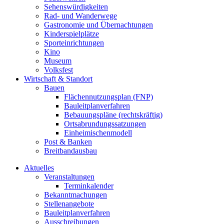
Sehenswürdigkeiten
Rad- und Wanderwege
Gastronomie und Übernachtungen
Kinderspielplätze
Sporteinrichtungen
Kino
Museum
Volksfest
Wirtschaft & Standort
Bauen
Flächennutzungsplan (FNP)
Bauleitplanverfahren
Bebauungspläne (rechtskräftig)
Ortsabrundungssatzungen
Einheimischenmodell
Post & Banken
Breitbandausbau
Aktuelles
Veranstaltungen
Terminkalender
Bekanntmachungen
Stellenangebote
Bauleitplanverfahren
Ausschreibungen