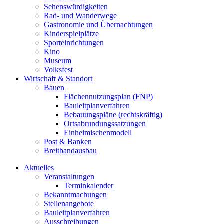
Sehenswürdigkeiten
Rad- und Wanderwege
Gastronomie und Übernachtungen
Kinderspielplätze
Sporteinrichtungen
Kino
Museum
Volksfest
Wirtschaft & Standort
Bauen
Flächennutzungsplan (FNP)
Bauleitplanverfahren
Bebauungspläne (rechtskräftig)
Ortsabrundungssatzungen
Einheimischenmodell
Post & Banken
Breitbandausbau
Aktuelles
Veranstaltungen
Terminkalender
Bekanntmachungen
Stellenangebote
Bauleitplanverfahren
Ausschreibungen