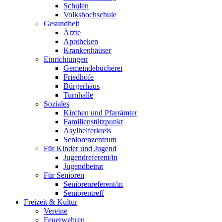
Schulen
Volkshochschule
Gesundheit
Ärzte
Apotheken
Krankenhäuser
Einrichtungen
Gemeindebücherei
Friedhöfe
Bürgerhaus
Turnhalle
Soziales
Kirchen und Pfarrämter
Familienstützpunkt
Asylhelferkreis
Seniorenzentrum
Für Kinder und Jugend
Jugendreferent/in
Jugendbeirat
Für Senioren
Seniorenreferent/in
Seniorentreff
Freizeit & Kultur
Vereine
Feuerwehren