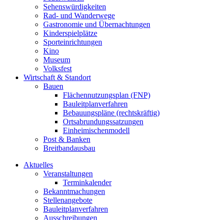
Sehenswürdigkeiten
Rad- und Wanderwege
Gastronomie und Übernachtungen
Kinderspielplätze
Sporteinrichtungen
Kino
Museum
Volksfest
Wirtschaft & Standort
Bauen
Flächennutzungsplan (FNP)
Bauleitplanverfahren
Bebauungspläne (rechtskräftig)
Ortsabrundungssatzungen
Einheimischenmodell
Post & Banken
Breitbandausbau
Aktuelles
Veranstaltungen
Terminkalender
Bekanntmachungen
Stellenangebote
Bauleitplanverfahren
Ausschreibungen