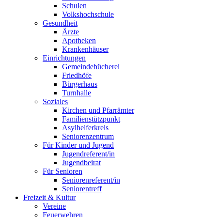
Schulen
Volkshochschule
Gesundheit
Ärzte
Apotheken
Krankenhäuser
Einrichtungen
Gemeindebücherei
Friedhöfe
Bürgerhaus
Turnhalle
Soziales
Kirchen und Pfarrämter
Familienstützpunkt
Asylhelferkreis
Seniorenzentrum
Für Kinder und Jugend
Jugendreferent/in
Jugendbeirat
Für Senioren
Seniorenreferent/in
Seniorentreff
Freizeit & Kultur
Vereine
Feuerwehren