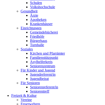
Schulen
Volkshochschule
Gesundheit
Ärzte
Apotheken
Krankenhäuser
Einrichtungen
Gemeindebücherei
Friedhöfe
Bürgerhaus
Turnhalle
Soziales
Kirchen und Pfarrämter
Familienstützpunkt
Asylhelferkreis
Seniorenzentrum
Für Kinder und Jugend
Jugendreferent/in
Jugendbeirat
Für Senioren
Seniorenreferent/in
Seniorentreff
Freizeit & Kultur
Vereine
Feuerwehren