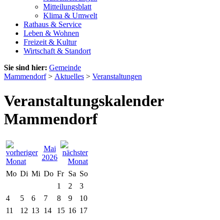
Mitteilungsblatt
Klima & Umwelt
Rathaus & Service
Leben & Wohnen
Freizeit & Kultur
Wirtschaft & Standort
Sie sind hier:
Gemeinde
Mammendorf
>
Aktuelles
>
Veranstaltungen
Veranstaltungskalender
Mammendorf
Mai
2026
Mo
Di
Mi
Do
Fr
Sa
So
1
2
3
4
5
6
7
8
9
10
11
12
13
14
15
16
17