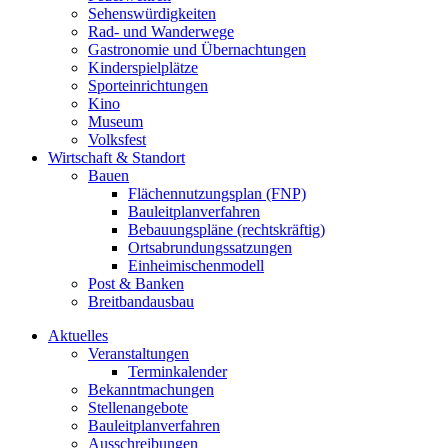
Sehenswürdigkeiten
Rad- und Wanderwege
Gastronomie und Übernachtungen
Kinderspielplätze
Sporteinrichtungen
Kino
Museum
Volksfest
Wirtschaft & Standort
Bauen
Flächennutzungsplan (FNP)
Bauleitplanverfahren
Bebauungspläne (rechtskräftig)
Ortsabrundungssatzungen
Einheimischenmodell
Post & Banken
Breitbandausbau
Aktuelles
Veranstaltungen
Terminkalender
Bekanntmachungen
Stellenangebote
Bauleitplanverfahren
Ausschreibungen