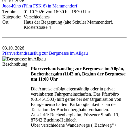
01.10.
2026
Juca-Kino (Film FSK 6) in Mammendorf
Termin:
01.10.2026 von 16:30
bis 18:30 Uhr
Kategorie:
Verschiedenes
Ort:
Haus der Begegnung (alte Schule) Mammendorf,
Klosterstraße 4
03.10.
2026
Pfarrverbandsausflug zur Bergmesse im Allgäu
Beschreibung:
Pfarrverbandsausflug zur Bergmesse im Allgäu,
Buchenbergalm (1142 m), Beginn der Bergmesse
um 11:00 Uhr
Die Anreise erfolgt eigenständig oder in privat
vereinbarten Fahrgemeinschaften. Das Pfarrbüro
(08145/1503) hilft gerne bei der Organisation von
Fahrgemeinschaften. Parkmöglichkeit ist an der
Talstation der Buchenbergbahn vorhanden.
Anschrift: Buchenbergbahn, Füssener Straße 19,
87642 Buching/Halblech
Über verschiedene Wanderwege („Bachweg“ /