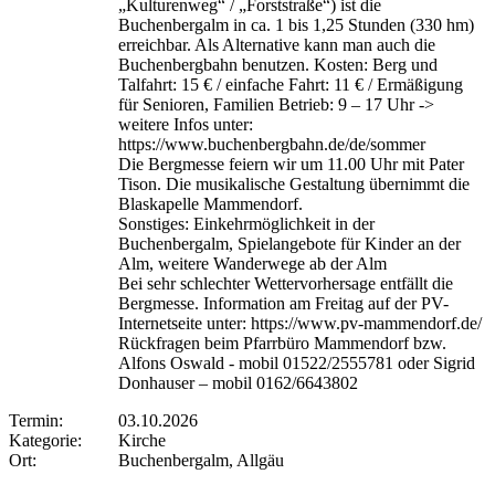
„Kulturenweg“ / „Forststraße“) ist die
Buchenbergalm in ca. 1 bis 1,25 Stunden (330 hm)
erreichbar. Als Alternative kann man auch die
Buchenbergbahn benutzen. Kosten: Berg und
Talfahrt: 15 € / einfache Fahrt: 11 € / Ermäßigung
für Senioren, Familien Betrieb: 9 – 17 Uhr ->
weitere Infos unter:
https://www.buchenbergbahn.de/de/sommer
Die Bergmesse feiern wir um 11.00 Uhr mit Pater
Tison. Die musikalische Gestaltung übernimmt die
Blaskapelle Mammendorf.
Sonstiges: Einkehrmöglichkeit in der
Buchenbergalm, Spielangebote für Kinder an der
Alm, weitere Wanderwege ab der Alm
Bei sehr schlechter Wettervorhersage entfällt die
Bergmesse. Information am Freitag auf der PV-
Internetseite unter: https://www.pv-mammendorf.de/
Rückfragen beim Pfarrbüro Mammendorf bzw.
Alfons Oswald - mobil 01522/2555781 oder Sigrid
Donhauser – mobil 0162/6643802
Termin:
03.10.2026
Kategorie:
Kirche
Ort:
Buchenbergalm, Allgäu