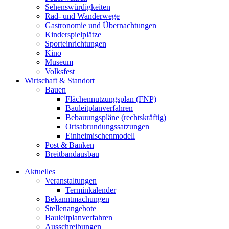
Sehenswürdigkeiten
Rad- und Wanderwege
Gastronomie und Übernachtungen
Kinderspielplätze
Sporteinrichtungen
Kino
Museum
Volksfest
Wirtschaft & Standort
Bauen
Flächennutzungsplan (FNP)
Bauleitplanverfahren
Bebauungspläne (rechtskräftig)
Ortsabrundungssatzungen
Einheimischenmodell
Post & Banken
Breitbandausbau
Aktuelles
Veranstaltungen
Terminkalender
Bekanntmachungen
Stellenangebote
Bauleitplanverfahren
Ausschreibungen