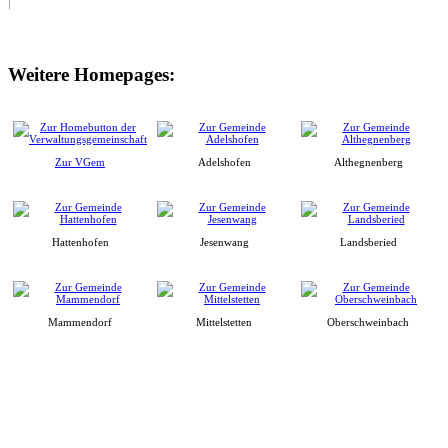
Weitere Homepages:
Zur VGem
Adelshofen
Althegnenberg
Hattenhofen
Jesenwang
Landsberied
Mammendorf
Mittelstetten
Oberschweinbach