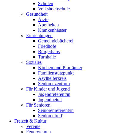
Schulen
Volkshochschule
Gesundheit
Ärzte
Apotheken
Krankenhäuser
Einrichtungen
Gemeindebücherei
Friedhöfe
Bürgerhaus
Turnhalle
Soziales
Kirchen und Pfarrämter
Familienstützpunkt
Asylhelferkreis
Seniorenzentrum
Für Kinder und Jugend
Jugendreferent/in
Jugendbeirat
Für Senioren
Seniorenreferent/in
Seniorentreff
Freizeit & Kultur
Vereine
Feuerwehren