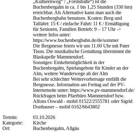
„Kulturenweg“ / „Forststraße“) ist die
Buchenbergalm in ca. 1 bis 1,25 Stunden (330 hm)
erreichbar. Als Alternative kann man auch die
Buchenbergbahn benutzen. Kosten: Berg und
Talfahrt: 15 € / einfache Fahrt: 11 € / Ermäßigung
für Senioren, Familien Betrieb: 9 – 17 Uhr ->
weitere Infos unter:
https://www.buchenbergbahn.de/de/sommer
Die Bergmesse feiern wir um 11.00 Uhr mit Pater
Tison. Die musikalische Gestaltung übernimmt die
Blaskapelle Mammendorf.
Sonstiges: Einkehrmöglichkeit in der
Buchenbergalm, Spielangebote für Kinder an der
Alm, weitere Wanderwege ab der Alm
Bei sehr schlechter Wettervorhersage entfällt die
Bergmesse. Information am Freitag auf der PV-
Internetseite unter: https://www.pv-mammendorf.de/
Rückfragen beim Pfarrbüro Mammendorf bzw.
Alfons Oswald - mobil 01522/2555781 oder Sigrid
Donhauser – mobil 0162/6643802
Termin:
03.10.2026
Kategorie:
Kirche
Ort:
Buchenbergalm, Allgäu