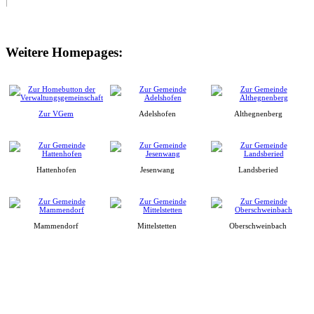
Weitere Homepages:
Zur VGem
Adelshofen
Althegnenberg
Hattenhofen
Jesenwang
Landsberied
Mammendorf
Mittelstetten
Oberschweinbach