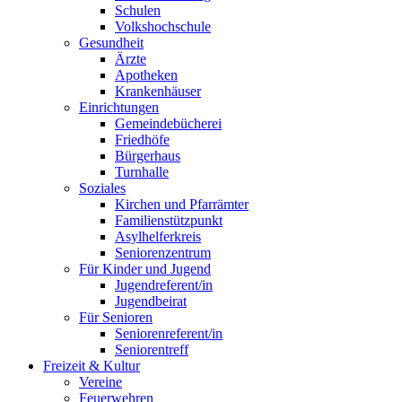
Schulen
Volkshochschule
Gesundheit
Ärzte
Apotheken
Krankenhäuser
Einrichtungen
Gemeindebücherei
Friedhöfe
Bürgerhaus
Turnhalle
Soziales
Kirchen und Pfarrämter
Familienstützpunkt
Asylhelferkreis
Seniorenzentrum
Für Kinder und Jugend
Jugendreferent/in
Jugendbeirat
Für Senioren
Seniorenreferent/in
Seniorentreff
Freizeit & Kultur
Vereine
Feuerwehren