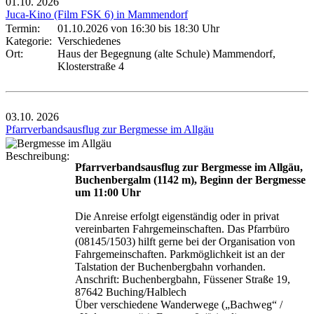
01.10.
2026
Juca-Kino (Film FSK 6) in Mammendorf
Termin:
01.10.2026 von 16:30
bis 18:30 Uhr
Kategorie:
Verschiedenes
Ort:
Haus der Begegnung (alte Schule) Mammendorf,
Klosterstraße 4
03.10.
2026
Pfarrverbandsausflug zur Bergmesse im Allgäu
Beschreibung:
Pfarrverbandsausflug zur Bergmesse im Allgäu,
Buchenbergalm (1142 m), Beginn der Bergmesse
um 11:00 Uhr
Die Anreise erfolgt eigenständig oder in privat
vereinbarten Fahrgemeinschaften. Das Pfarrbüro
(08145/1503) hilft gerne bei der Organisation von
Fahrgemeinschaften. Parkmöglichkeit ist an der
Talstation der Buchenbergbahn vorhanden.
Anschrift: Buchenbergbahn, Füssener Straße 19,
87642 Buching/Halblech
Über verschiedene Wanderwege („Bachweg“ /