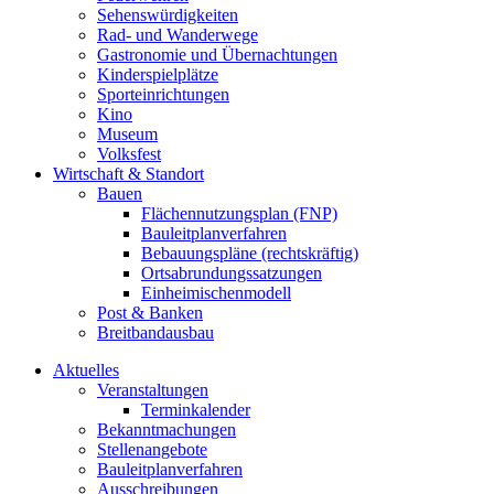
Sehenswürdigkeiten
Rad- und Wanderwege
Gastronomie und Übernachtungen
Kinderspielplätze
Sporteinrichtungen
Kino
Museum
Volksfest
Wirtschaft & Standort
Bauen
Flächennutzungsplan (FNP)
Bauleitplanverfahren
Bebauungspläne (rechtskräftig)
Ortsabrundungssatzungen
Einheimischenmodell
Post & Banken
Breitbandausbau
Aktuelles
Veranstaltungen
Terminkalender
Bekanntmachungen
Stellenangebote
Bauleitplanverfahren
Ausschreibungen