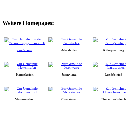
Weitere Homepages:
Zur VGem
Adelshofen
Althegnenberg
Hattenhofen
Jesenwang
Landsberied
Mammendorf
Mittelstetten
Oberschweinbach