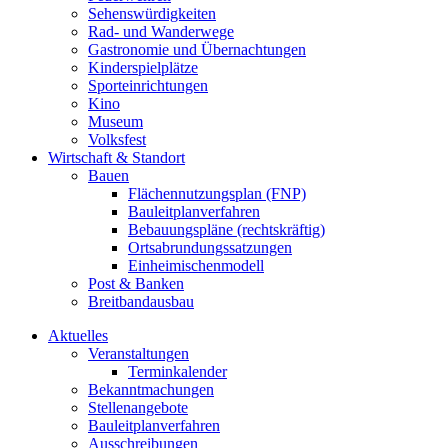
Sehenswürdigkeiten
Rad- und Wanderwege
Gastronomie und Übernachtungen
Kinderspielplätze
Sporteinrichtungen
Kino
Museum
Volksfest
Wirtschaft & Standort
Bauen
Flächennutzungsplan (FNP)
Bauleitplanverfahren
Bebauungspläne (rechtskräftig)
Ortsabrundungssatzungen
Einheimischenmodell
Post & Banken
Breitbandausbau
Aktuelles
Veranstaltungen
Terminkalender
Bekanntmachungen
Stellenangebote
Bauleitplanverfahren
Ausschreibungen