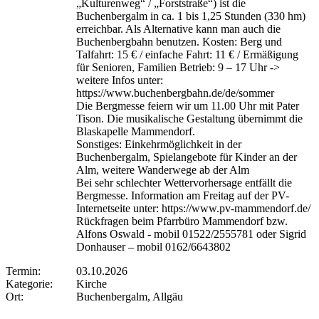
„Kulturenweg“ / „Forststraße“) ist die
Buchenbergalm in ca. 1 bis 1,25 Stunden (330 hm)
erreichbar. Als Alternative kann man auch die
Buchenbergbahn benutzen. Kosten: Berg und
Talfahrt: 15 € / einfache Fahrt: 11 € / Ermäßigung
für Senioren, Familien Betrieb: 9 – 17 Uhr ->
weitere Infos unter:
https://www.buchenbergbahn.de/de/sommer
Die Bergmesse feiern wir um 11.00 Uhr mit Pater
Tison. Die musikalische Gestaltung übernimmt die
Blaskapelle Mammendorf.
Sonstiges: Einkehrmöglichkeit in der
Buchenbergalm, Spielangebote für Kinder an der
Alm, weitere Wanderwege ab der Alm
Bei sehr schlechter Wettervorhersage entfällt die
Bergmesse. Information am Freitag auf der PV-
Internetseite unter: https://www.pv-mammendorf.de/
Rückfragen beim Pfarrbüro Mammendorf bzw.
Alfons Oswald - mobil 01522/2555781 oder Sigrid
Donhauser – mobil 0162/6643802
Termin:
03.10.2026
Kategorie:
Kirche
Ort:
Buchenbergalm, Allgäu