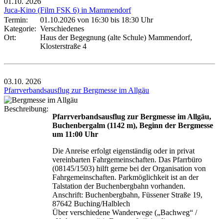
01.10.
2026
Juca-Kino (Film FSK 6) in Mammendorf
Termin:
01.10.2026 von 16:30
bis 18:30 Uhr
Kategorie:
Verschiedenes
Ort:
Haus der Begegnung (alte Schule) Mammendorf,
Klosterstraße 4
03.10.
2026
Pfarrverbandsausflug zur Bergmesse im Allgäu
Beschreibung:
Pfarrverbandsausflug zur Bergmesse im Allgäu,
Buchenbergalm (1142 m), Beginn der Bergmesse
um 11:00 Uhr
Die Anreise erfolgt eigenständig oder in privat
vereinbarten Fahrgemeinschaften. Das Pfarrbüro
(08145/1503) hilft gerne bei der Organisation von
Fahrgemeinschaften. Parkmöglichkeit ist an der
Talstation der Buchenbergbahn vorhanden.
Anschrift: Buchenbergbahn, Füssener Straße 19,
87642 Buching/Halblech
Über verschiedene Wanderwege („Bachweg“ /