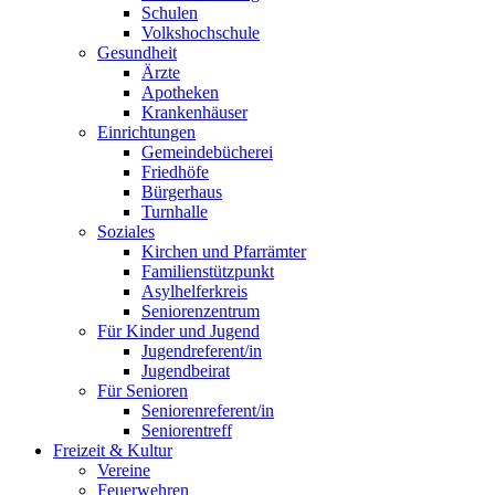
Schulen
Volkshochschule
Gesundheit
Ärzte
Apotheken
Krankenhäuser
Einrichtungen
Gemeindebücherei
Friedhöfe
Bürgerhaus
Turnhalle
Soziales
Kirchen und Pfarrämter
Familienstützpunkt
Asylhelferkreis
Seniorenzentrum
Für Kinder und Jugend
Jugendreferent/in
Jugendbeirat
Für Senioren
Seniorenreferent/in
Seniorentreff
Freizeit & Kultur
Vereine
Feuerwehren