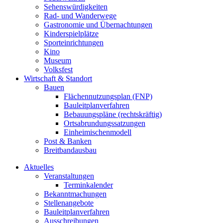
Sehenswürdigkeiten
Rad- und Wanderwege
Gastronomie und Übernachtungen
Kinderspielplätze
Sporteinrichtungen
Kino
Museum
Volksfest
Wirtschaft & Standort
Bauen
Flächennutzungsplan (FNP)
Bauleitplanverfahren
Bebauungspläne (rechtskräftig)
Ortsabrundungssatzungen
Einheimischenmodell
Post & Banken
Breitbandausbau
Aktuelles
Veranstaltungen
Terminkalender
Bekanntmachungen
Stellenangebote
Bauleitplanverfahren
Ausschreibungen