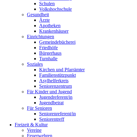
Schulen
Volkshochschule
Gesundheit
Ärzte
Apotheken
Krankenhäuser
Einrichtungen
Gemeindebücherei
Friedhöfe
Bürgerhaus
Turnhalle
Soziales
Kirchen und Pfarrämter
Familienstützpunkt
Asylhelferkreis
Seniorenzentrum
Für Kinder und Jugend
Jugendreferent/in
Jugendbeirat
Für Senioren
Seniorenreferent/in
Seniorentreff
Freizeit & Kultur
Vereine
Feuerwehren