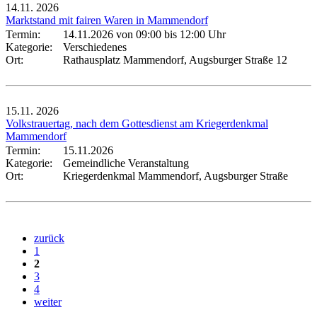
14.11.
2026
Marktstand mit fairen Waren in Mammendorf
Termin:
14.11.2026 von 09:00
bis 12:00 Uhr
Kategorie:
Verschiedenes
Ort:
Rathausplatz Mammendorf, Augsburger Straße 12
15.11.
2026
Volkstrauertag, nach dem Gottesdienst am Kriegerdenkmal
Mammendorf
Termin:
15.11.2026
Kategorie:
Gemeindliche Veranstaltung
Ort:
Kriegerdenkmal Mammendorf, Augsburger Straße
zurück
1
2
3
4
weiter