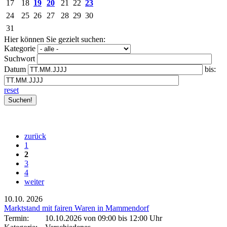
17
18
19
20
21
22
23
24
25
26
27
28
29
30
31
Hier können Sie gezielt suchen:
Kategorie
Suchwort
Datum
bis:
reset
zurück
1
2
3
4
weiter
10.10.
2026
Marktstand mit fairen Waren in Mammendorf
Termin:
10.10.2026 von 09:00
bis 12:00 Uhr