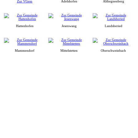
Zur VGem
Adelshofen
Althegnenberg
Hattenhofen
Jesenwang
Landsberied
Mammendorf
Mittelstetten
Oberschweinbach