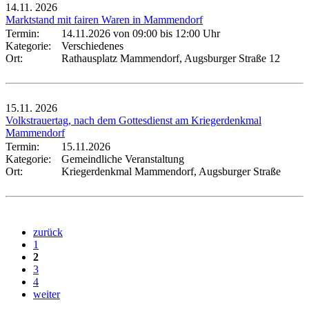
14.11.
2026
Marktstand mit fairen Waren in Mammendorf
Termin:
14.11.2026 von 09:00
bis 12:00 Uhr
Kategorie:
Verschiedenes
Ort:
Rathausplatz Mammendorf, Augsburger Straße 12
15.11.
2026
Volkstrauertag, nach dem Gottesdienst am Kriegerdenkmal
Mammendorf
Termin:
15.11.2026
Kategorie:
Gemeindliche Veranstaltung
Ort:
Kriegerdenkmal Mammendorf, Augsburger Straße
zurück
1
2
3
4
weiter