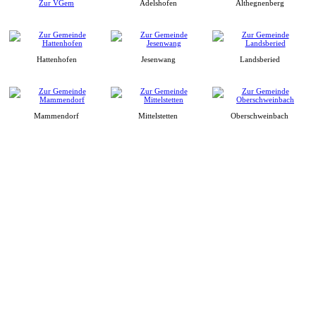
Zur VGem
Adelshofen
Althegnenberg
Hattenhofen
Jesenwang
Landsberied
Mammendorf
Mittelstetten
Oberschweinbach