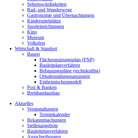
Sehenswürdigkeiten
Rad- und Wanderwege
Gastronomie und Übernachtungen
Kinderspielplätze
Sporteinrichtungen
Kino
Museum
Volksfest
Wirtschaft & Standort
Bauen
Flächennutzungsplan (FNP)
Bauleitplanverfahren
Bebauungspläne (rechtskräftig)
Ortsabrundungssatzungen
Einheimischenmodell
Post & Banken
Breitbandausbau
Aktuelles
Veranstaltungen
Terminkalender
Bekanntmachungen
Stellenangebote
Bauleitplanverfahren
Ausschreibungen