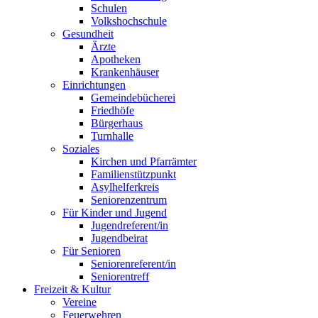
Schulen
Volkshochschule
Gesundheit
Ärzte
Apotheken
Krankenhäuser
Einrichtungen
Gemeindebücherei
Friedhöfe
Bürgerhaus
Turnhalle
Soziales
Kirchen und Pfarrämter
Familienstützpunkt
Asylhelferkreis
Seniorenzentrum
Für Kinder und Jugend
Jugendreferent/in
Jugendbeirat
Für Senioren
Seniorenreferent/in
Seniorentreff
Freizeit & Kultur
Vereine
Feuerwehren