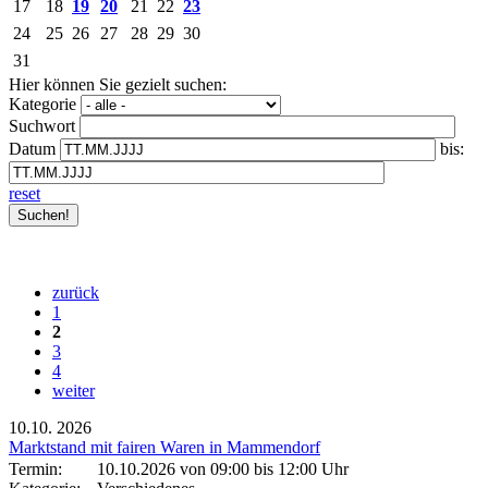
17
18
19
20
21
22
23
24
25
26
27
28
29
30
31
Hier können Sie gezielt suchen:
Kategorie
Suchwort
Datum
bis:
reset
zurück
1
2
3
4
weiter
10.10.
2026
Marktstand mit fairen Waren in Mammendorf
Termin:
10.10.2026 von 09:00
bis 12:00 Uhr