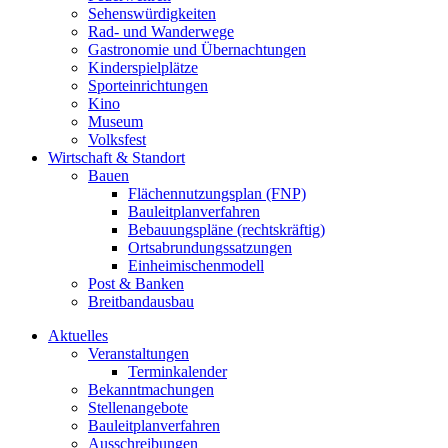
Sehenswürdigkeiten
Rad- und Wanderwege
Gastronomie und Übernachtungen
Kinderspielplätze
Sporteinrichtungen
Kino
Museum
Volksfest
Wirtschaft & Standort
Bauen
Flächennutzungsplan (FNP)
Bauleitplanverfahren
Bebauungspläne (rechtskräftig)
Ortsabrundungssatzungen
Einheimischenmodell
Post & Banken
Breitbandausbau
Aktuelles
Veranstaltungen
Terminkalender
Bekanntmachungen
Stellenangebote
Bauleitplanverfahren
Ausschreibungen