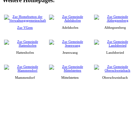
Weitere Homepages:
Zur VGem
Adelshofen
Althegnenberg
Hattenhofen
Jesenwang
Landsberied
Mammendorf
Mittelstetten
Oberschweinbach