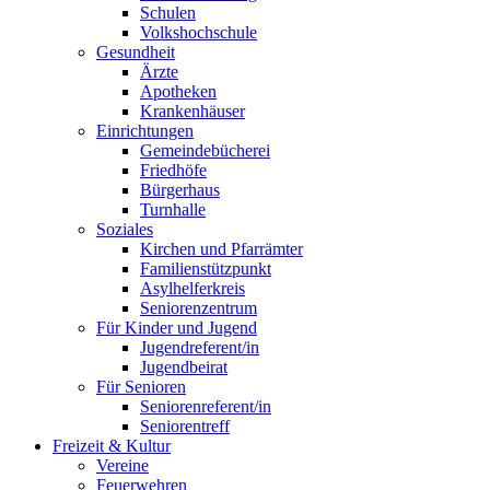
Schulen
Volkshochschule
Gesundheit
Ärzte
Apotheken
Krankenhäuser
Einrichtungen
Gemeindebücherei
Friedhöfe
Bürgerhaus
Turnhalle
Soziales
Kirchen und Pfarrämter
Familienstützpunkt
Asylhelferkreis
Seniorenzentrum
Für Kinder und Jugend
Jugendreferent/in
Jugendbeirat
Für Senioren
Seniorenreferent/in
Seniorentreff
Freizeit & Kultur
Vereine
Feuerwehren