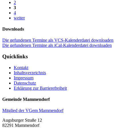
2
3
4
weiter
Downloads
Die gefundenen Termine als VCS-Kalenderdatei downloaden
Die gefundenen Termine als iCal-Kalenderdatei downloaden
Quicklinks
Kontakt
Inhaltsverzeichnis
Impressum
Datenschutz
Erklärung zur Barrierefreiheit
Gemeinde Mammendorf
Mitglied der VGem Mammendorf
Augsburger Straße 12
82291 Mammendorf