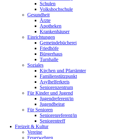
Schulen
Volkshochschule
Gesundheit
Ärzte
Apotheken
Krankenhäuser
Einrichtungen
Gemeindebücherei
Friedhöfe
Bürgerhaus
Turnhalle
Soziales
Kirchen und Pfarrämter
Familienstützpunkt
Asylhelferkreis
Seniorenzentrum
Für Kinder und Jugend
Jugendreferent/in
Jugendbeirat
Für Senioren
Seniorenreferent/in
Seniorentreff
Freizeit & Kultur
Vereine
Feuerwehren