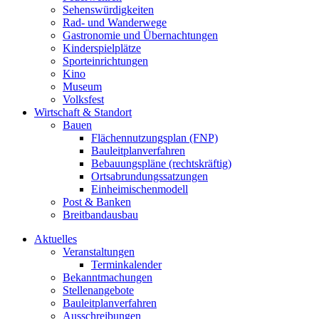
Sehenswürdigkeiten
Rad- und Wanderwege
Gastronomie und Übernachtungen
Kinderspielplätze
Sporteinrichtungen
Kino
Museum
Volksfest
Wirtschaft & Standort
Bauen
Flächennutzungsplan (FNP)
Bauleitplanverfahren
Bebauungspläne (rechtskräftig)
Ortsabrundungssatzungen
Einheimischenmodell
Post & Banken
Breitbandausbau
Aktuelles
Veranstaltungen
Terminkalender
Bekanntmachungen
Stellenangebote
Bauleitplanverfahren
Ausschreibungen