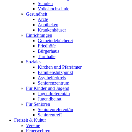
Schulen
Volkshochschule
Gesundheit
Ärzte
Apotheken
Krankenhäuser
Einrichtungen
Gemeindebücherei
Friedhöfe
Bürgerhaus
Turnhalle
Soziales
Kirchen und Pfarrämter
Familienstützpunkt
Asylhelferkreis
Seniorenzentrum
Für Kinder und Jugend
Jugendreferent/in
Jugendbeirat
Für Senioren
Seniorenreferent/in
Seniorentreff
Freizeit & Kultur
Vereine
Feuerwehren