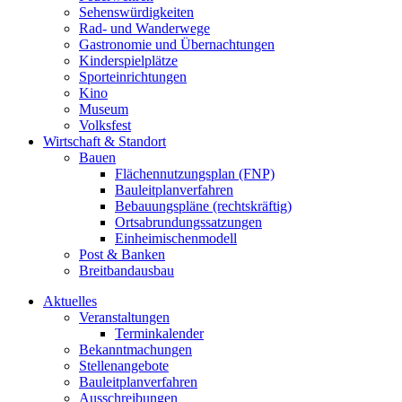
Sehenswürdigkeiten
Rad- und Wanderwege
Gastronomie und Übernachtungen
Kinderspielplätze
Sporteinrichtungen
Kino
Museum
Volksfest
Wirtschaft & Standort
Bauen
Flächennutzungsplan (FNP)
Bauleitplanverfahren
Bebauungspläne (rechtskräftig)
Ortsabrundungssatzungen
Einheimischenmodell
Post & Banken
Breitbandausbau
Aktuelles
Veranstaltungen
Terminkalender
Bekanntmachungen
Stellenangebote
Bauleitplanverfahren
Ausschreibungen