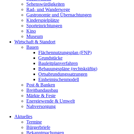
Sehenswürdigkeiten
Rad- und Wanderwege
Gastronomie und Übernachtungen
Kinderspielplätze
Sporteinrichtungen
Kino
Museum
Wirtschaft & Standort
Bauen
Flächennutzungsplan (FNP)
Grundstücke
Bauleitplanverfahren
Bebauungspläne (rechtskräftig)
Ortsabrundungssatzungen
Einheimischenmodell
Post & Banken
Breitbandausbau
Märkte & Feste
Energiewende & Umwelt
Nahversorgung
Aktuelles
Termine
Bürgerbriefe
Bekanntmachungen