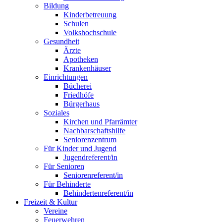
Bildung
Kinderbetreuung
Schulen
Volkshochschule
Gesundheit
Ärzte
Apotheken
Krankenhäuser
Einrichtungen
Bücherei
Friedhöfe
Bürgerhaus
Soziales
Kirchen und Pfarrämter
Nachbarschaftshilfe
Seniorenzentrum
Für Kinder und Jugend
Jugendreferent/in
Für Senioren
Seniorenreferent/in
Für Behinderte
Behindertenreferent/in
Freizeit & Kultur
Vereine
Feuerwehren