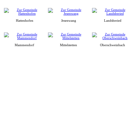
Hattenhofen
Jesenwang
Landsberied
Mammendorf
Mittelstetten
Oberschweinbach