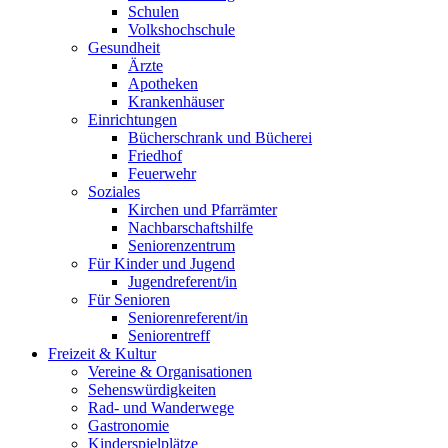
Schulen
Volkshochschule
Gesundheit
Ärzte
Apotheken
Krankenhäuser
Einrichtungen
Bücherschrank und Bücherei
Friedhof
Feuerwehr
Soziales
Kirchen und Pfarrämter
Nachbarschaftshilfe
Seniorenzentrum
Für Kinder und Jugend
Jugendreferent/in
Für Senioren
Seniorenreferent/in
Seniorentreff
Freizeit & Kultur
Vereine & Organisationen
Sehenswürdigkeiten
Rad- und Wanderwege
Gastronomie
Kinderspielplätze