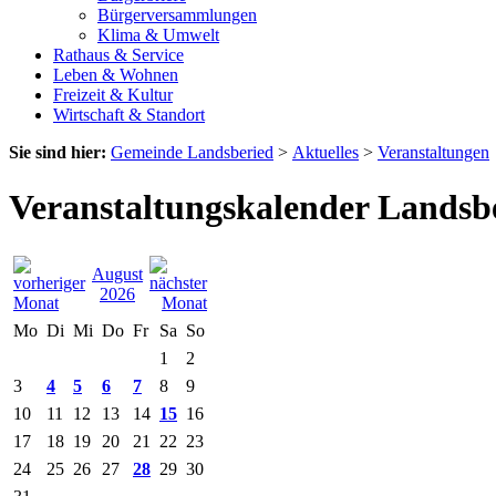
Bürgerversammlungen
Klima & Umwelt
Rathaus & Service
Leben & Wohnen
Freizeit & Kultur
Wirtschaft & Standort
Sie sind hier:
Gemeinde Landsberied
>
Aktuelles
>
Veranstaltungen
Veranstaltungskalender Landsb
August
2026
Mo
Di
Mi
Do
Fr
Sa
So
1
2
3
4
5
6
7
8
9
10
11
12
13
14
15
16
17
18
19
20
21
22
23
24
25
26
27
28
29
30