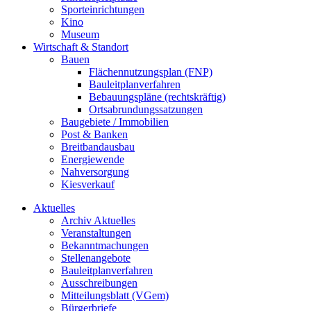
Sporteinrichtungen
Kino
Museum
Wirtschaft & Standort
Bauen
Flächennutzungsplan (FNP)
Bauleitplanverfahren
Bebauungspläne (rechtskräftig)
Ortsabrundungssatzungen
Baugebiete / Immobilien
Post & Banken
Breitbandausbau
Energiewende
Nahversorgung
Kiesverkauf
Aktuelles
Archiv Aktuelles
Veranstaltungen
Bekanntmachungen
Stellenangebote
Bauleitplanverfahren
Ausschreibungen
Mitteilungsblatt (VGem)
Bürgerbriefe