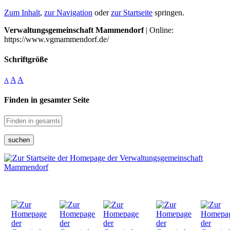
Zum Inhalt
,
zur Navigation
oder
zur Startseite
springen.
Verwaltungsgemeinschaft Mammendorf
| Online:
https://www.vgmammendorf.de/
Schriftgröße
A
A
A
Finden in gesamter Seite
suchen