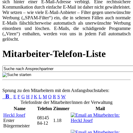
sich hinter einer E-Mail-Adresse verbirgt. Eine rechtssichere
Kommunikation durch einfache E-Mail ist daher nicht gewährleistet.
Wir setzen – wie viele E-Mail-Anbieter – Filter gegen unerwünschte
Werbung („SPAM-Filter“) ein, die in seltenen Fällen auch normale
E-Mails fälschlicherweise automatisch als unerwünschte Werbung
einordnen und löschen. E-Mails, die schädigende Programme
(„Viren“) enthalten, werden von uns in jedem Fall automatisch
gelöscht.
Mitarbeiter-Telefon-Liste
Sprung zu den Mitarbeitern mit dem Anfangsbuchstaben:
B
E
F
G
H
J
K
L
M
O
R
S
W
Telefonliste der Mitarbeiter/innen der Verwaltung
Name
Telefon
Zimmer
Mail
Heckl Josef
08145
Erster
1.18
84-12
Bürgermeister