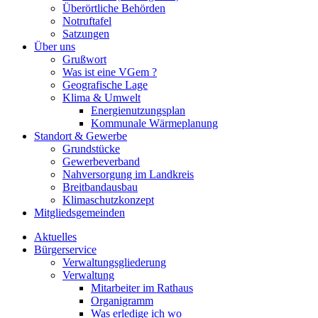
Überörtliche Behörden
Notruftafel
Satzungen
Über uns
Grußwort
Was ist eine VGem ?
Geografische Lage
Klima & Umwelt
Energienutzungsplan
Kommunale Wärmeplanung
Standort & Gewerbe
Grundstücke
Gewerbeverband
Nahversorgung im Landkreis
Breitbandausbau
Klimaschutzkonzept
Mitgliedsgemeinden
Aktuelles
Bürgerservice
Verwaltungsgliederung
Verwaltung
Mitarbeiter im Rathaus
Organigramm
Was erledige ich wo